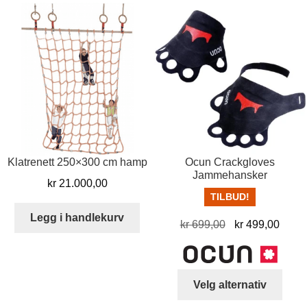
Klatrenett 250×300 cm hamp
Ocun Crackgloves
Jammehansker
kr
21.000,00
TILBUD!
Legg i handlekurv
Opprinnelig
Nåvæ
kr
699,00
kr
499,00
pris
pris
var:
er:
kr 699,00.
kr 49
Dett
Velg alternativ
produ