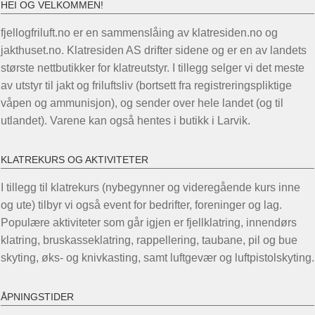
HEI OG VELKOMMEN!
Alternativene
fjellogfriluft.no er en sammenslåing av klatresiden.no og
kan
jakthuset.no. Klatresiden AS drifter sidene og er en av landets
velges
største nettbutikker for klatreutstyr. I tillegg selger vi det meste
på
av utstyr til jakt og friluftsliv (bortsett fra registreringspliktige
produktsiden
våpen og ammunisjon), og sender over hele landet (og til
utlandet). Varene kan også hentes i butikk i Larvik.
KLATREKURS OG AKTIVITETER
I tillegg til klatrekurs (nybegynner og videregående kurs inne
og ute) tilbyr vi også event for bedrifter, foreninger og lag.
Populære aktiviteter som går igjen er fjellklatring, innendørs
klatring, bruskasseklatring, rappellering, taubane, pil og bue
skyting, øks- og knivkasting, samt luftgevær og luftpistolskyting.
ÅPNINGSTIDER