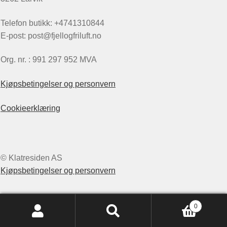
Telefon butikk: +4741310844
E-post: post@fjellogfriluft.no
Org. nr. : 991 297 952 MVA
Kjøpsbetingelser og personvern
Cookieerklæring
© Klatresiden AS
Kjøpsbetingelser og personvern
0
Søk
Søk