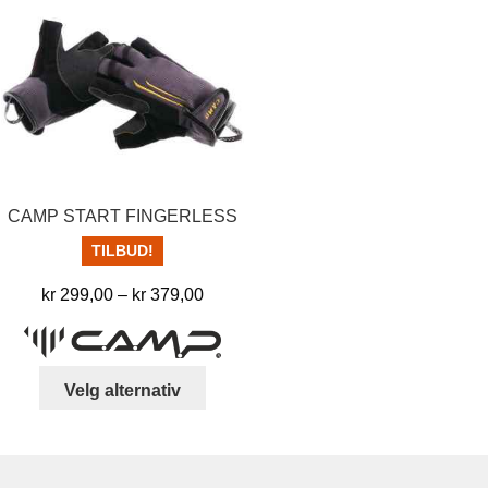
har
flere
varia
Alter
kan
velg
på
prod
CAMP START FINGERLESS
TILBUD!
Prisområde:
kr
299,00
–
kr
379,00
kr 299,00
til
kr 379,00
Dette
Velg alternativ
produktet
har
flere
varianter.