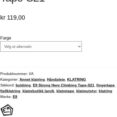
kr
119,00
Farge
Produktnummer:
I/A
Kategorier:
Annet klatring
,
Håndpleie
,
KLATRING
Stikkord:
buldring
,
E9 Strong Hero Climbing Tape-S21
,
fingertape
,
fjellklatring
,
klatrebutikk larvik
,
klatretape
,
klatreutstyr
,
klatring
Merke:
E9