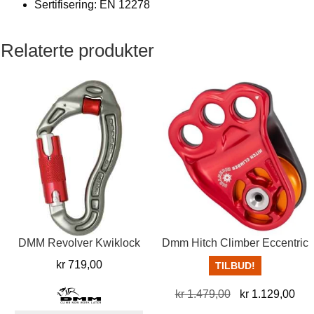
Sertifisering: EN 12278
Relaterte produkter
DMM Revolver Kwiklock
Dmm Hitch Climber Eccentric
kr
719,00
TILBUD!
Opprinnelig
Nå
kr
1.479,00
kr
1.129,00
pris
pris