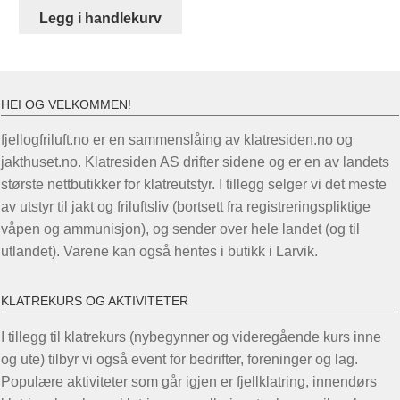
kr 649,00.
kr 519,00.
Legg i handlekurv
HEI OG VELKOMMEN!
fjellogfriluft.no er en sammenslåing av klatresiden.no og
jakthuset.no. Klatresiden AS drifter sidene og er en av landets
største nettbutikker for klatreutstyr. I tillegg selger vi det meste
av utstyr til jakt og friluftsliv (bortsett fra registreringspliktige
våpen og ammunisjon), og sender over hele landet (og til
utlandet). Varene kan også hentes i butikk i Larvik.
KLATREKURS OG AKTIVITETER
I tillegg til klatrekurs (nybegynner og videregående kurs inne
og ute) tilbyr vi også event for bedrifter, foreninger og lag.
Populære aktiviteter som går igjen er fjellklatring, innendørs