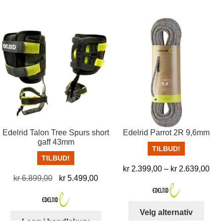
Edelrid Talon Tree Spurs short
Edelrid Parrot 2R 9,6mm
gaff 43mm
TILBUD!
TILBUD!
Pri
kr
2.399,00
–
kr
2.639,00
Opprinnelig
Nåværende
kr
6.899,00
kr
5.499,00
kr 
pris
pris
til
var:
er:
kr 
Dett
Velg alternativ
kr 6.899,00.
kr 5.499,00.
produ
Legg i handlekurv