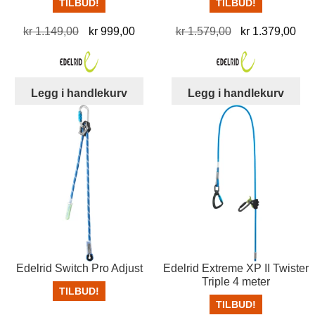
TILBUD!
TILBUD!
Opprinnelig
Nåværende
Opprinnelig
Nå
kr
1.149,00
kr
999,00
kr
1.579,00
kr
1.379,00
pris
pris
pris
pris
var:
er:
var:
er:
kr 1.149,00.
kr 999,00.
kr 1.579,00.
kr 
Legg i handlekurv
Legg i handlekurv
Edelrid Switch Pro Adjust
Edelrid Extreme XP II Twister
Triple 4 meter
TILBUD!
TILBUD!