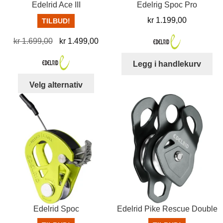
Edelrid Ace III
Edelrig Spoc Pro
kr
1.199,00
TILBUD!
Opprinnelig
Nåværende
kr
1.699,00
kr
1.499,00
pris
pris
Legg i handlekurv
var:
er:
kr 1.699,00.
kr 1.499,00.
Dette
Velg alternativ
produktet
har
flere
varianter.
Alternativene
kan
velges
på
produktsiden
Edelrid Spoc
Edelrid Pike Rescue Double