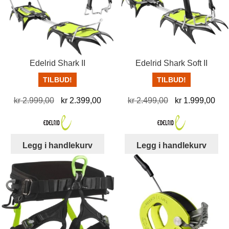
Edelrid Shark II
Edelrid Shark Soft II
TILBUD!
TILBUD!
Opprinnelig
Nåværende
Opprinnelig
Nå
kr
2.999,00
kr
2.399,00
kr
2.499,00
kr
1.999,00
pris
pris
pris
pris
var:
er:
var:
er:
kr 2.999,00.
kr 2.399,00.
kr 2.499,00.
kr 
Legg i handlekurv
Legg i handlekurv