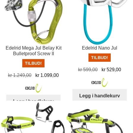
Edelrid Mega Jul Belay Kit
Edelrid Nano Jul
Bulletproof Screw II
TILBUD!
TILBUD!
Opprinnelig
Nåvæ
kr
599,00
kr
529,00
Opprinnelig
Nåværende
kr
1.249,00
kr
1.099,00
pris
pris
pris
pris
var:
er:
var:
er:
kr 599,00.
kr 52
Legg i handlekurv
kr 1.249,00.
kr 1.099,00.
Legg i handlekurv