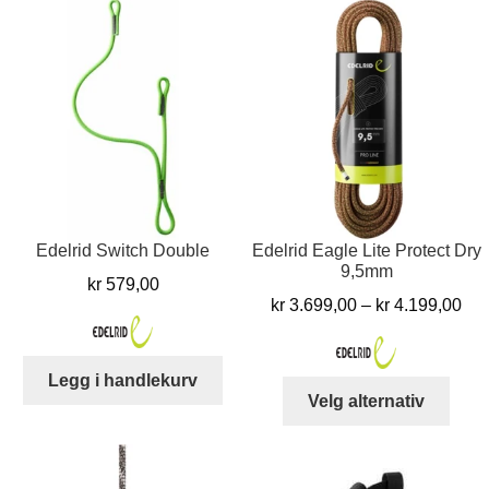
har
flere
varia
Alter
kan
velg
på
prod
Edelrid Switch Double
Edelrid Eagle Lite Protect Dry
9,5mm
kr
579,00
Pri
kr
3.699,00
–
kr
4.199,00
kr 
til
Legg i handlekurv
kr 
Dett
Velg alternativ
produ
har
flere