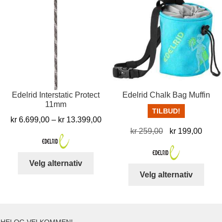
varia
Alter
kan
velg
på
prod
Edelrid Interstatic Protect
Edelrid Chalk Bag Muffin
11mm
TILBUD!
Prisområde:
kr
6.699,00
–
kr
13.399,00
Opprinnelig
Nåvæ
kr
259,00
kr
199,00
kr 6.699,00
pris
pris
til
var:
er:
kr 13.399,00
Dette
Velg alternativ
kr 259,00.
kr 19
Dett
produktet
Velg alternativ
produ
har
har
flere
flere
varianter.
varia
Alternativene