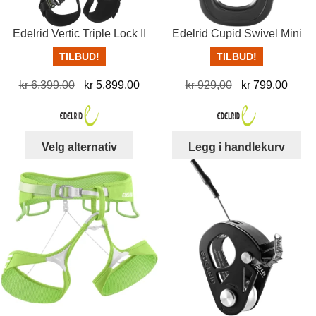
produktsiden
Edelrid Vertic Triple Lock II
Edelrid Cupid Swivel Mini
TILBUD!
TILBUD!
Opprinnelig
Nåværende
Opprinnelig
Nåvæ
kr
6.399,00
kr
5.899,00
kr
929,00
kr
799,00
pris
pris
pris
pris
var:
er:
var:
er:
kr 6.399,00.
kr 5.899,00.
kr 929,00.
kr 79
Dette
Velg alternativ
Legg i handlekurv
produktet
har
flere
varianter.
Alternativene
kan
velges
på
produktsiden