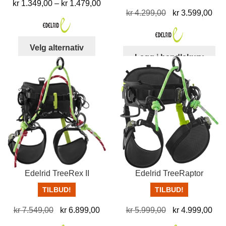
Prisområde:
kr
1.349,00
–
kr
1.479,00
Opprinnelig
Nå
kr
4.299,00
kr
3.599,00
kr 1.349,00
pris
pris
til
var:
er:
kr 1.479,00
Dette
Velg alternativ
kr 4.299,00.
kr 
produktet
Legg i handlekurv
har
flere
varianter.
Alternativene
kan
velges
på
produktsiden
Edelrid TreeRex II
Edelrid TreeRaptor
TILBUD!
TILBUD!
Opprinnelig
Nåværende
Opprinnelig
Nå
kr
7.549,00
kr
6.899,00
kr
5.999,00
kr
4.999,00
pris
pris
pris
pris