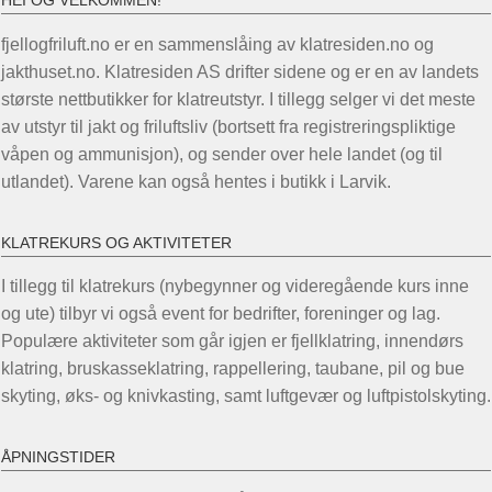
HEI OG VELKOMMEN!
Alter
kan
fjellogfriluft.no er en sammenslåing av klatresiden.no og
kan
velges
jakthuset.no. Klatresiden AS drifter sidene og er en av landets
velg
på
største nettbutikker for klatreutstyr. I tillegg selger vi det meste
på
produktsiden
av utstyr til jakt og friluftsliv (bortsett fra registreringspliktige
prod
våpen og ammunisjon), og sender over hele landet (og til
utlandet). Varene kan også hentes i butikk i Larvik.
KLATREKURS OG AKTIVITETER
I tillegg til klatrekurs (nybegynner og videregående kurs inne
og ute) tilbyr vi også event for bedrifter, foreninger og lag.
Populære aktiviteter som går igjen er fjellklatring, innendørs
klatring, bruskasseklatring, rappellering, taubane, pil og bue
skyting, øks- og knivkasting, samt luftgevær og luftpistolskyting.
ÅPNINGSTIDER