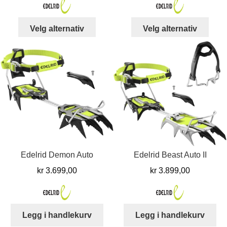
var:
er:
var:
er:
kr 7.549,00.
kr 6.899,00.
kr 5.999,00.
kr 
Dette
Dett
Velg alternativ
Velg alternativ
produktet
produ
har
har
flere
flere
varianter.
varia
Alternativene
Alter
kan
kan
velges
velg
på
på
produktsiden
prod
Edelrid Demon Auto
Edelrid Beast Auto II
kr
3.699,00
kr
3.899,00
Legg i handlekurv
Legg i handlekurv