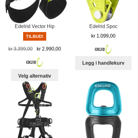
Edelrid Vector Hip
Edelrid Spoc
kr
1.099,00
TILBUD!
Opprinnelig
Nåværende
kr
3.399,00
kr
2.990,00
pris
pris
Legg i handlekurv
var:
er:
kr 3.399,00.
kr 2.990,00.
Dette
Velg alternativ
produktet
har
flere
varianter.
Alternativene
kan
velges
på