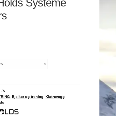
Holds Systeme
rs
:
I/A
TRING
,
Bjelker og trening
,
Klatrevegg
lds