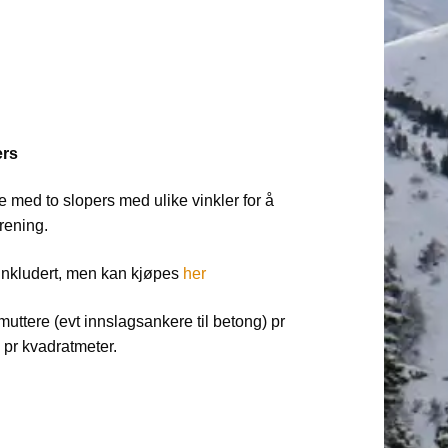
ers
 med to slopers med ulike vinkler for å
rening.
 inkludert, men kan kjøpes
her
muttere (evt innslagsankere til betong) pr
pr kvadratmeter.