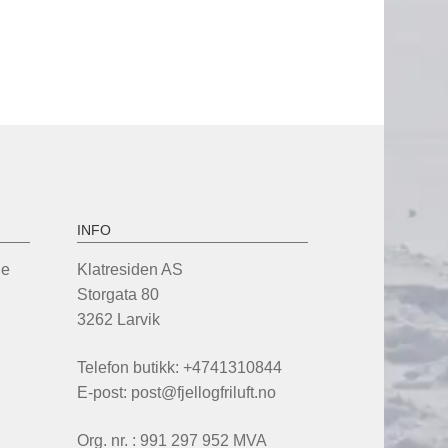
tte
flere
oduktet
varianter.
r
Alternativene
re
kan
ianter.
velges
ternativene
på
n
produktsiden
lges
oduktsiden
INFO
de
Klatresiden AS
Storgata 80
3262 Larvik
Telefon butikk: +4741310844
E-post: post@fjellogfriluft.no
Org. nr. : 991 297 952 MVA