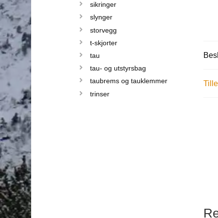
sikringer
slynger
storvegg
t-skjorter
Besk
tau
tau- og utstyrsbag
taubrems og tauklemmer
Till
trinser
Re