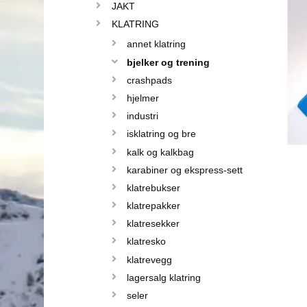
JAKT
KLATRING
annet klatring
bjelker og trening
crashpads
hjelmer
industri
isklatring og bre
kalk og kalkbag
karabiner og ekspress-sett
klatrebukser
klatrepakker
klatresekker
klatresko
klatrevegg
lagersalg klatring
seler