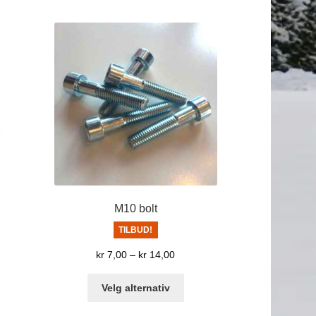
D
M10 bolt
TILBUD!
værende
Prisområde:
kr
7,00
–
kr
14,00
s
kr 7,00
Dette
til
Velg alternativ
produktet
640,00.
kr 14,00
har