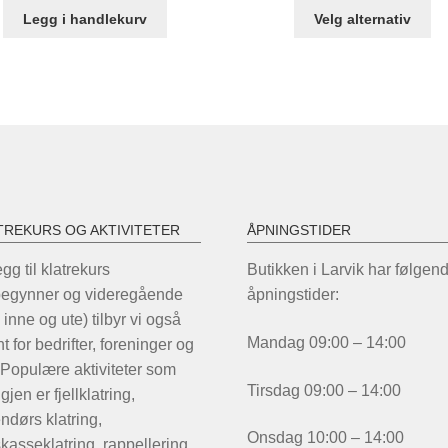
De
Legg i handlekurv
Velg alternativ
pr
ha
fle
var
Al
ka
ve
på
pr
TREKURS OG AKTIVITETER
ÅPNINGSTIDER
legg til klatrekurs
Butikken i Larvik har følgen
begynner og videregående
åpningstider:
 inne og ute) tilbyr vi også
Mandag 09:00 – 14:00
t for bedrifter, foreninger og
 Populære aktiviteter som
Tirsdag 09:00 – 14:00
igjen er fjellklatring,
ndørs klatring,
Onsdag 10:00 – 14:00
kasseklatring, rappellering,