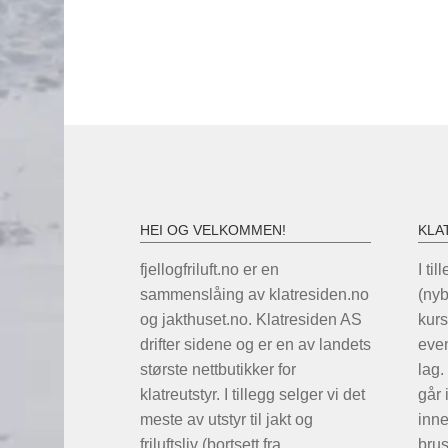
HEI OG VELKOMMEN!
KLA
fjellogfriluft.no er en
I til
sammenslåing av klatresiden.no
(ny
og jakthuset.no. Klatresiden AS
kurs
drifter sidene og er en av landets
even
største nettbutikker for
lag.
klatreutstyr. I tillegg selger vi det
går 
meste av utstyr til jakt og
inne
friluftsliv (bortsett fra
brus