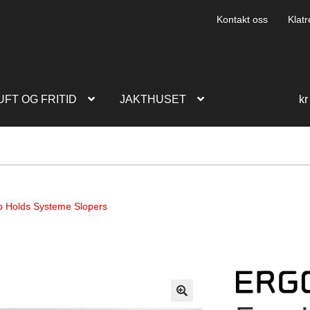
Kontakt oss
Klatr
UFT OG FRITID
JAKTHUSET
kr
o Holds Systeme Slopers