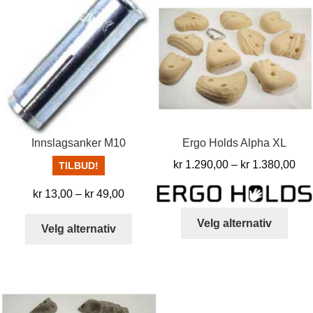
Innslagsanker M10
Ergo Holds Alpha XL
Pri
kr
1.290,00
–
kr
1.380,00
TILBUD!
kr 
Prisområde:
kr
13,00
–
kr
49,00
til
kr 13,00
Dett
kr 
Dette
Velg alternativ
til
Velg alternativ
produ
produktet
kr 49,00
har
har
flere
flere
varia
varianter.
Alter
Alternativene