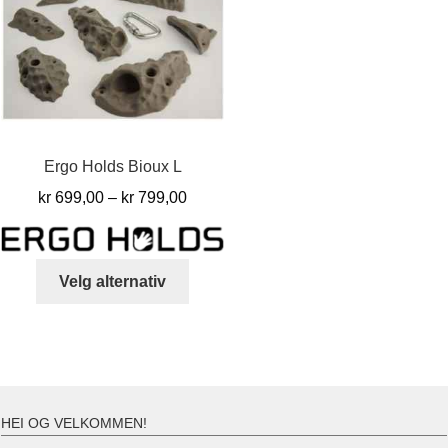
kan
kan
velg
velges
på
på
prod
produktsiden
Ergo Holds Bioux L
Prisområde:
kr
699,00
–
kr
799,00
kr 699,00
til
Dette
kr 799,00
Velg alternativ
produktet
har
flere
varianter.
Alternativene
kan
HEI OG VELKOMMEN!
velges