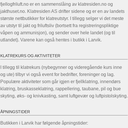
fjellogfriluft.no er en sammenslåing av klatresiden.no og
på
jakthuset.no. Klatresiden AS drifter sidene og er en av landets
produktsiden
største nettbutikker for klatreutstyr. I tillegg selger vi det meste
av utstyr til jakt og friluftsliv (bortsett fra registreringspliktige
våpen og ammunisjon), og sender over hele landet (og til
utlandet). Varene kan også hentes i butikk i Larvik.
KLATREKURS OG AKTIVITETER
I tillegg til klatrekurs (nybegynner og videregående kurs inne
og ute) tilbyr vi også event for bedrifter, foreninger og lag.
Populære aktiviteter som går igjen er fjellklatring, innendørs
klatring, bruskasseklatring, rappellering, taubane, pil og bue
skyting, øks- og knivkasting, samt luftgevær og luftpistolskyting.
ÅPNINGSTIDER
Butikken i Larvik har følgende åpningstider: