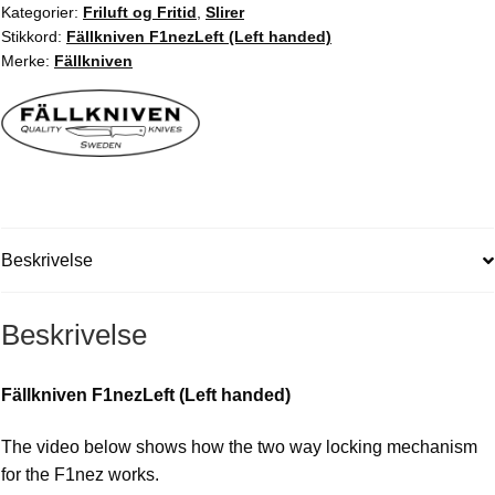
antall
Kategorier:
Friluft og Fritid
,
Slirer
Stikkord:
Fällkniven F1nezLeft (Left handed)
Merke:
Fällkniven
Beskrivelse
Beskrivelse
Fällkniven F1nezLeft (Left handed)
The video below shows how the two way locking mechanism
for the F1nez works.