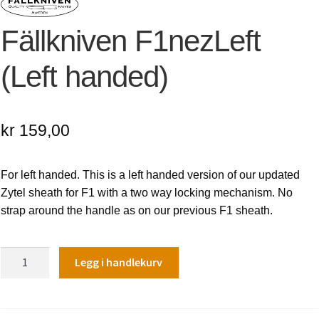
Fällkniven F1nezLeft
(Left handed)
kr
159,00
For left handed. This is a left handed version of our updated
Zytel sheath for F1 with a two way locking mechanism. No
strap around the handle as on our previous F1 sheath.
Fällkniven
Legg i handlekurv
F1nezLeft
(Left
handed)