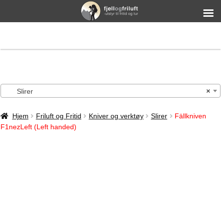
Slirer
×
Hjem
Friluft og Fritid
Kniver og verktøy
Slirer
Fällkniven
F1nezLeft (Left handed)