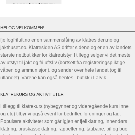
kr 6.229,00.
kr 5.145,00.
Legg i handlekurv
HEI OG VELKOMMEN!
fjellogfriluft.no er en sammenslåing av klatresiden.no og
jakthuset.no. Klatresiden AS drifter sidene og er en av landets
største nettbutikker for klatreutstyr. I tillegg selger vi det meste
av utstyr til jakt og friluftsliv (bortsett fra registreringspliktige
våpen og ammunisjon), og sender over hele landet (og til
utlandet). Varene kan også hentes i butikk i Larvik.
KLATREKURS OG AKTIVITETER
I tillegg til klatrekurs (nybegynner og videregående kurs inne
og ute) tilbyr vi også event for bedrifter, foreninger og lag.
Populære aktiviteter som går igjen er fjellklatring, innendørs
klatring, bruskasseklatring, rappellering, taubane, pil og bue