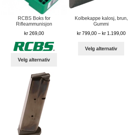
RCBS Boks for
Kolbekappe kalosj, brun,
Rifleammunisjon
Gummi
Pris
kr
269,00
kr
799,00
–
kr
1.199,00
kr 7
Dett
til
Velg alternativ
produ
kr 1
Dette
Velg alternativ
har
produktet
flere
har
varia
flere
Alter
varianter.
kan
Alternativene
velg
kan
på
velges
prod
på
produktsiden