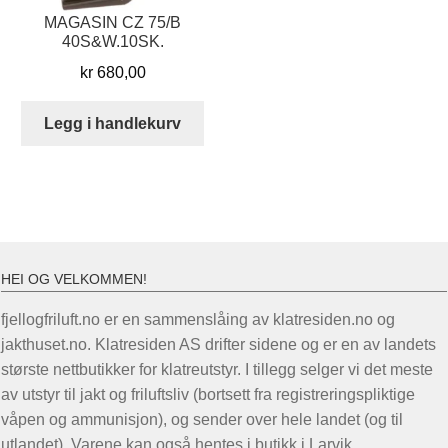
MAGASIN CZ 75/B
40S&W.10SK.
kr
680,00
Legg i handlekurv
HEI OG VELKOMMEN!
fjellogfriluft.no er en sammenslåing av klatresiden.no og
jakthuset.no. Klatresiden AS drifter sidene og er en av landets
største nettbutikker for klatreutstyr. I tillegg selger vi det meste
av utstyr til jakt og friluftsliv (bortsett fra registreringspliktige
våpen og ammunisjon), og sender over hele landet (og til
utlandet). Varene kan også hentes i butikk i Larvik.