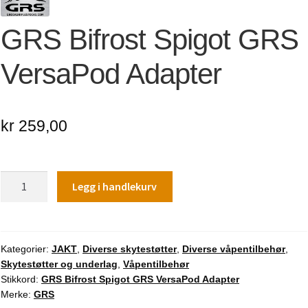
GRS Bifrost Spigot GRS
VersaPod Adapter
kr
259,00
GRS
Legg i handlekurv
Bifrost
Spigot
GRS
VersaPod
Kategorier:
JAKT
,
Diverse skytestøtter
,
Diverse våpentilbehør
,
Skytestøtter og underlag
,
Våpentilbehør
Adapter
Stikkord:
GRS Bifrost Spigot GRS VersaPod Adapter
antall
Merke:
GRS