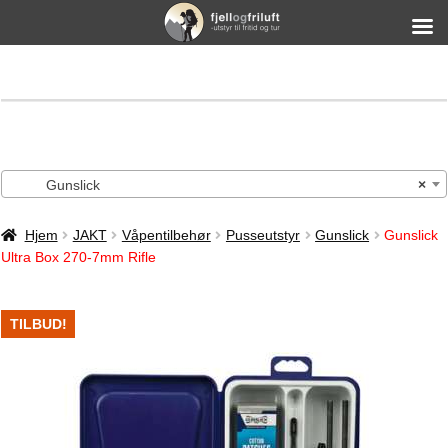
Gunslick
×
Hjem
JAKT
Våpentilbehør
Pusseutstyr
Gunslick
Gunslick
Ultra Box 270-7mm Rifle
TILBUD!