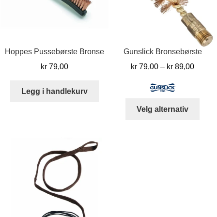
Hoppes Pussebørste Bronse
Gunslick Bronsebørste
Prisom
kr
79,00
kr
79,00
–
kr
89,00
kr 79,
til
Legg i handlekurv
kr 89,
Dett
Velg alternativ
produ
har
flere
varia
Alter
kan
velg
på
prod