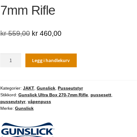
7mm Rifle
Opprinnelig
Nåværende
kr
559,00
kr
460,00
pris
pris
var:
er:
Gunslick
Legg i handlekurv
kr 559,00.
kr 460,00.
Ultra
Box
270-
7mm
Kategorier:
JAKT
,
Gunslick
,
Pusseutstyr
Stikkord:
Gunslick Ultra Box 270-7mm Rifle
,
pussesett
,
Rifle
pusseutstyr
,
våpenpuss
antall
Merke:
Gunslick