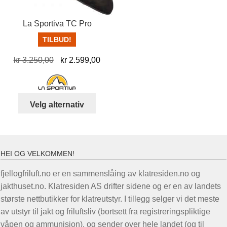
produktsiden
prod
La Sportiva TC Pro
TILBUD!
Opprinnelig
Nåværende
kr
3.250,00
kr
2.599,00
pris
pris
var:
er:
kr 3.250,00.
kr 2.599,00.
Dette
Velg alternativ
produktet
har
flere
varianter.
HEI OG VELKOMMEN!
Alternativene
fjellogfriluft.no er en sammenslåing av klatresiden.no og
kan
jakthuset.no. Klatresiden AS drifter sidene og er en av landets
velges
største nettbutikker for klatreutstyr. I tillegg selger vi det meste
på
av utstyr til jakt og friluftsliv (bortsett fra registreringspliktige
produktsiden
våpen og ammunisjon), og sender over hele landet (og til