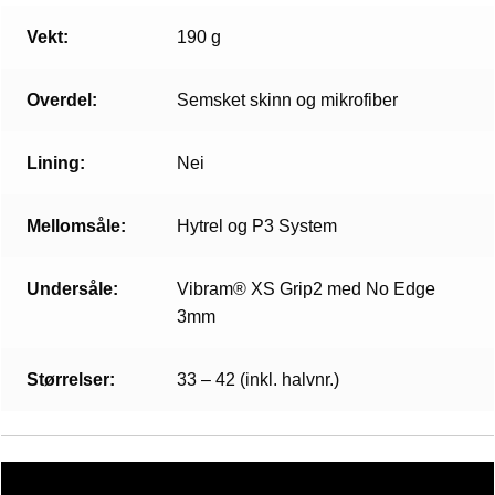
Vekt:
190 g
Overdel:
Semsket skinn og mikrofiber
Lining:
Nei
Mellomsåle:
Hytrel og P3 System
Undersåle:
Vibram® XS Grip2 med No Edge
3mm
Størrelser:
33 – 42 (inkl. halvnr.)