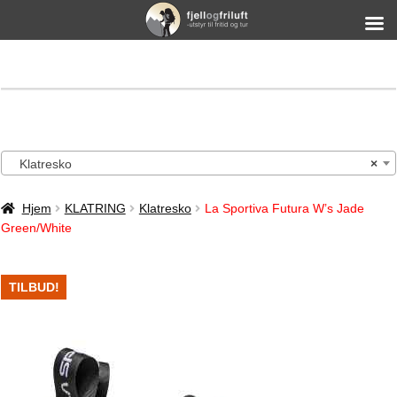
Klatresko
×
Hjem
KLATRING
Klatresko
La Sportiva Futura W’s Jade
Green/White
TILBUD!