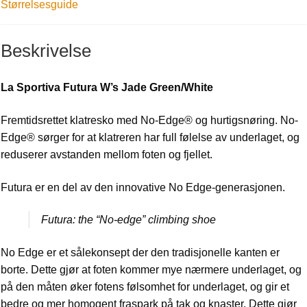
Størrelsesguide
Beskrivelse
La Sportiva Futura W’s Jade Green/White
Fremtidsrettet klatresko med No-Edge® og hurtigsnøring. No-
Edge® sørger for at klatreren har full følelse av underlaget, og
reduserer avstanden mellom foten og fjellet.
Futura er en del av den innovative No Edge-generasjonen.
Futura: the “No-edge” climbing shoe
No Edge er et sålekonsept der den tradisjonelle kanten er
borte. Dette gjør at foten kommer mye nærmere underlaget, og
på den måten øker fotens følsomhet for underlaget, og gir et
bedre og mer homogent fraspark på tak og knaster. Dette gjør