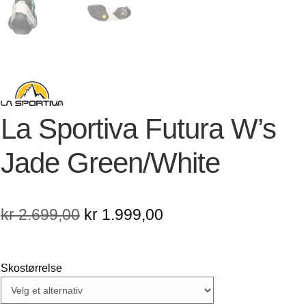
La Sportiva Futura W’s
Jade Green/White
Opprinnelig
Nåværende
kr
2.699,00
kr
1.999,00
pris
pris
var:
er:
Skostørrelse
kr 2.699,00.
kr 1.999,00.