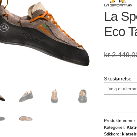
🔍
La Sp
Eco T
kr
2.449,0
Skostørrelse
Produktnummer
Kategorier:
Klat
Stikkord:
klatreb