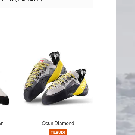
an
Ocun Diamond
TILBUD!