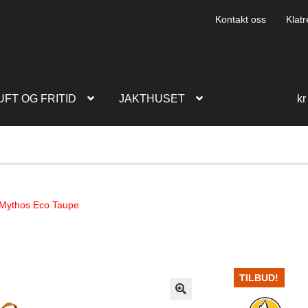
Kontakt oss
Klatr
UFT OG FRITID
JAKTHUSET
kr
 Mythos Eco Taupe
TILBUD!