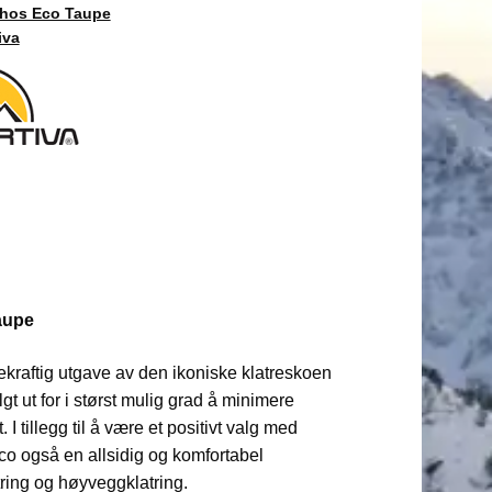
thos Eco Taupe
iva
aupe
kraftig utgave av den ikoniske klatreskoen
lgt ut for i størst mulig grad å minimere
 I tillegg til å være et positivt valg med
Eco også en allsidig og komfortabel
atring og høyveggklatring.