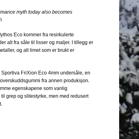
ormance myth today also becomes
h
ythos Eco kommer fra resirkulerte
 alt fra såle til lisser og maljer. I tillegg er
taller, og alt limet som er brukt er
Sportiva FriXion Eco 4mm undersåle, en
 overskuddsgummi fra annen produksjon.
amme egenskapene som vanlig
l grep og slitestyrke, men med redusert
t.