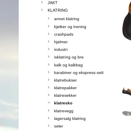
JAKT
KLATRING
annet klatring
bjelker og trening
crashpads
hjelmer
industri
isklatring og bre
kalk og kalkbag
karabiner og ekspress-sett
klatrebukser
klatrepakker
klatresekker
klatresko
klatrevegg
lagersalg klatring
seler