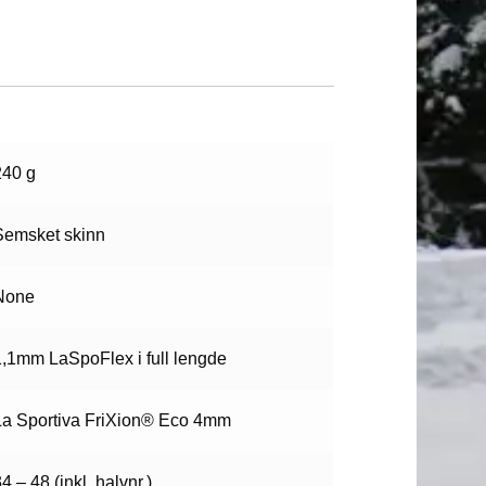
240 g
Semsket skinn
None
1,1mm LaSpoFlex i full lengde
La Sportiva FriXion® Eco 4mm
4 – 48 (inkl. halvnr.)