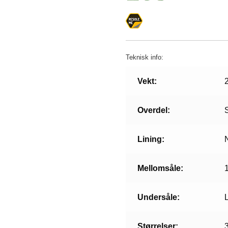
Teknisk info:
Vekt:
Overdel:
Lining:
Mellomsåle:
Undersåle:
Størrelser:
3