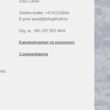
3262 Larvik
Telefon butikk: +4741310844
E-post: post@fjellogfriluft.no
Org. nr. : 991 297 952 MVA
Kjøpsbetingelser og personvern
Cookieerklæring
nkt.