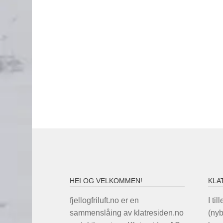
HEI OG VELKOMMEN!
KLA
fjellogfriluft.no er en
I til
sammenslåing av klatresiden.no
(ny