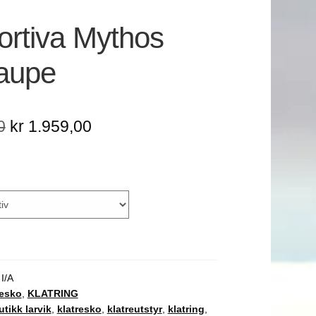
ortiva Mythos
aupe
Opprinnelig
Nåværende
0
kr
1.959,00
pris
pris
var:
er:
kr 2.449,00.
kr 1.959,00.
:
I/A
resko
,
KLATRING
utikk larvik
,
klatresko
,
klatreutstyr
,
klatring
,