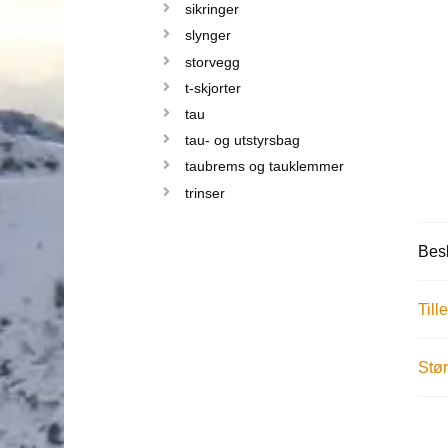
sikringer
slynger
storvegg
t-skjorter
tau
tau- og utstyrsbag
taubrems og tauklemmer
trinser
Besk
Till
Stør