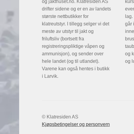
og jakthuset.no. Klatresiden AS
kurs
drifter sidene og er en av landets
even
største nettbutikker for
lag.
klatreutstyr. I tillegg selger vi det
går 
meste av utstyr til jakt og
inne
friluftsliv (bortsett fra
brus
registreringspliktige våpen og
taub
ammunisjon), og sender over
og k
hele landet (og til utlandet).
og l
Varene kan også hentes i butikk
i Larvik.
© Klatresiden AS
Kjøpsbetingelser og personvern