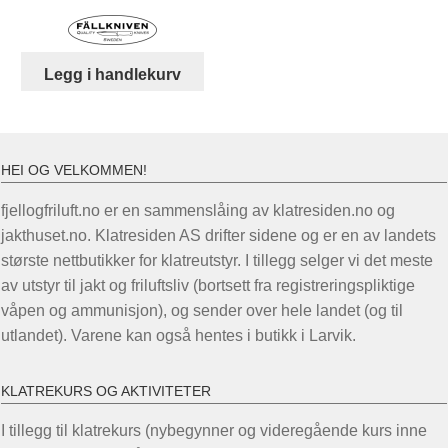
pris
pris
var:
er:
kr 3.199,00.
kr 2.790,00.
Legg i handlekurv
HEI OG VELKOMMEN!
fjellogfriluft.no er en sammenslåing av klatresiden.no og
jakthuset.no. Klatresiden AS drifter sidene og er en av landets
største nettbutikker for klatreutstyr. I tillegg selger vi det meste
av utstyr til jakt og friluftsliv (bortsett fra registreringspliktige
våpen og ammunisjon), og sender over hele landet (og til
utlandet). Varene kan også hentes i butikk i Larvik.
KLATREKURS OG AKTIVITETER
I tillegg til klatrekurs (nybegynner og videregående kurs inne