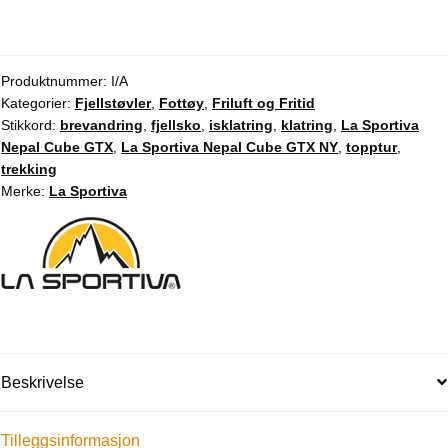
Produktnummer:
I/A
Kategorier:
Fjellstøvler
,
Fottøy
,
Friluft og Fritid
Stikkord:
brevandring
,
fjellsko
,
isklatring
,
klatring
,
La Sportiva
Nepal Cube GTX
,
La Sportiva Nepal Cube GTX NY
,
topptur
,
trekking
Merke:
La Sportiva
Beskrivelse
Tilleggsinformasjon