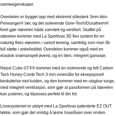
varmeegenskaper.
Overdelen er bygget opp med ekstremt slitesterk 3mm Idro-
Perwanger® lær, og det isolerende Gore-Tex®/Duratherm®
foret gjør støvelen både vanntett og ventilert. Skaftet på
støvelen kommer med La Sportivas 3D flex system for en
naturlig fleks støvelen i variert terreng, samtidig som man får
full støtte i ankelleddet. Overdelen kommer også med en
elastisk snømansjett øverst, og en liten, integrert gamasje.
Nepal Cube GTX® kommer med en isolerende og lett Carbon
Tech Honey-Comb Tech 3 mm innersåle for eksepsjonell
beskyttelse mot kulden, og den kommer med en utagbar tunge,
med integrert ventilasjon, som gjør at passformen på støvelen
kan justeres, og tilpasses perfekt til din fot.
Lissesystemet er utstyrt med La Sportivas patenterte EZ OUT
løkke, som gjør det smidig å løsne lisselåsen over vristen.