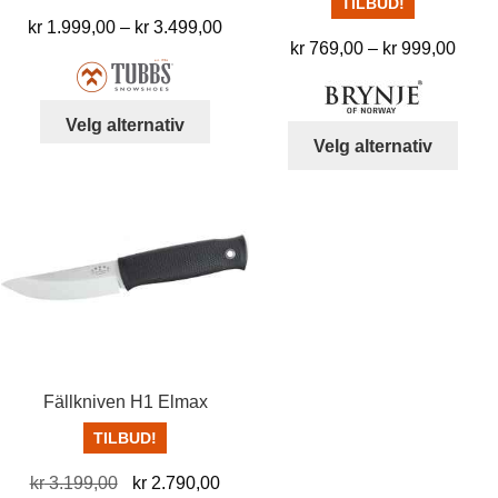
TILBUD!
Prisområde:
kr
1.999,00
–
kr
3.499,00
Pris
kr
769,00
–
kr
999,00
kr 1.999,00
kr 76
til
til
kr 3.499,00
Dette
Velg alternativ
kr 99
Dett
produktet
Velg alternativ
produ
har
har
flere
flere
varianter.
varia
Alternativene
Alter
kan
kan
velges
velg
på
på
produktsiden
prod
Fällkniven H1 Elmax
TILBUD!
Opprinnelig
Nåværende
kr
3.199,00
kr
2.790,00