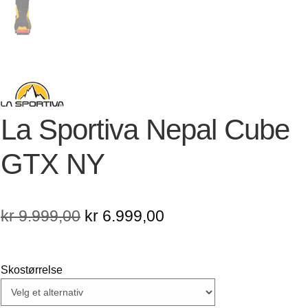
La Sportiva Nepal Cube
GTX NY
Opprinnelig
Nåværende
kr
9.999,00
kr
6.999,00
pris
pris
var:
er:
Skostørrelse
kr 9.999,00.
kr 6.999,00.