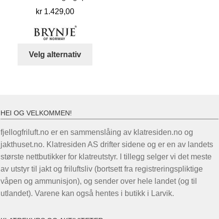
kr
1.429,00
Dette
Velg alternativ
produktet
har
flere
varianter.
Alternativene
HEI OG VELKOMMEN!
kan
fjellogfriluft.no er en sammenslåing av klatresiden.no og
velges
jakthuset.no. Klatresiden AS drifter sidene og er en av landets
på
største nettbutikker for klatreutstyr. I tillegg selger vi det meste
produktsiden
av utstyr til jakt og friluftsliv (bortsett fra registreringspliktige
våpen og ammunisjon), og sender over hele landet (og til
utlandet). Varene kan også hentes i butikk i Larvik.