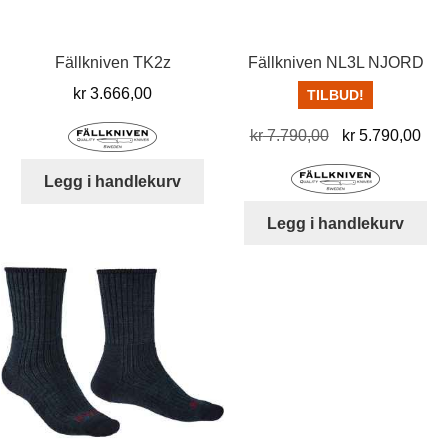
Fällkniven TK2z
Fällkniven NL3L NJORD
kr
3.666,00
TILBUD!
Opprinnelig
Nå
kr
7.790,00
kr
5.790,00
pris
pris
Legg i handlekurv
var:
er:
kr 7.790,00.
kr 
Legg i handlekurv