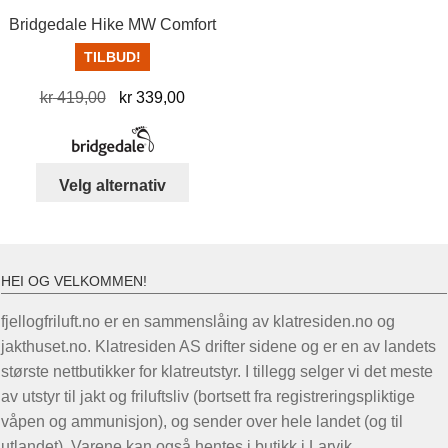
Bridgedale Hike MW Comfort
TILBUD!
Opprinnelig
Nåværende
kr
419,00
kr
339,00
pris
pris
var:
er:
kr 419,00.
kr 339,00.
Dette
Velg alternativ
produktet
har
flere
varianter.
HEI OG VELKOMMEN!
Alternativene
fjellogfriluft.no er en sammenslåing av klatresiden.no og
kan
jakthuset.no. Klatresiden AS drifter sidene og er en av landets
velges
største nettbutikker for klatreutstyr. I tillegg selger vi det meste
på
av utstyr til jakt og friluftsliv (bortsett fra registreringspliktige
produktsiden
våpen og ammunisjon), og sender over hele landet (og til
utlandet). Varene kan også hentes i butikk i Larvik.