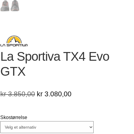
La Sportiva TX4 Evo
GTX
Opprinnelig
Nåværende
kr
3.850,00
kr
3.080,00
pris
pris
var:
er:
Skostørrelse
kr 3.850,00.
kr 3.080,00.