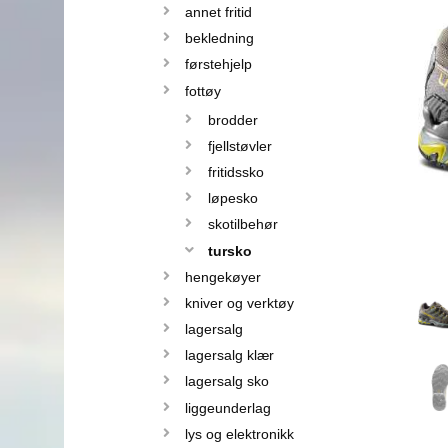
annet fritid
bekledning
førstehjelp
fottøy
brodder
fjellstøvler
fritidssko
løpesko
skotilbehør
tursko
hengekøyer
kniver og verktøy
lagersalg
lagersalg klær
lagersalg sko
liggeunderlag
lys og elektronikk