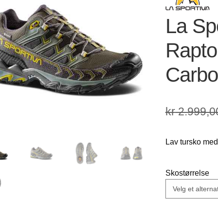
🔍
La Spo
Rapto
Carbo
kr
2.999,0
Lav tursko med
Skostørrelse