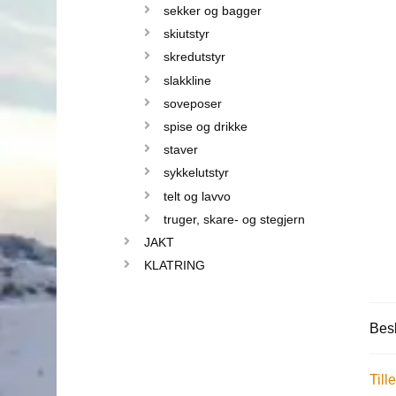
sekker og bagger
skiutstyr
skredutstyr
slakkline
soveposer
spise og drikke
staver
sykkelutstyr
telt og lavvo
truger, skare- og stegjern
JAKT
KLATRING
Besk
Till