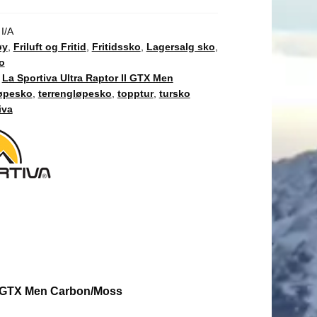
:
I/A
øy
,
Friluft og Fritid
,
Fritidssko
,
Lagersalg sko
,
o
,
La Sportiva Ultra Raptor II GTX Men
øpesko
,
terrengløpesko
,
topptur
,
tursko
iva
II GTX Men Carbon/Moss