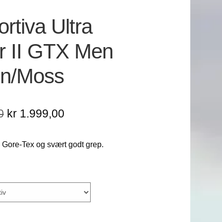
rtiva Ultra
r II GTX Men
n/Moss
Opprinnelig
Nåværende
0
kr
1.999,00
pris
pris
 Gore-Tex og svært godt grep.
var:
er:
kr 2.999,00.
kr 1.999,00.