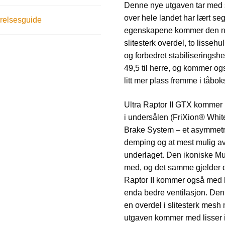
Denne nye utgaven tar med 
over hele landet har lært seg å
relsesguide
egenskapene kommer den ny
slitesterk overdel, to lissehu
og forbedret stabiliseringshe
49,5 til herre, og kommer og
litt mer plass fremme i tåbok
Ultra Raptor II GTX kommer
i undersålen (FriXion® Whi
Brake System – et asymmetri
demping og at mest mulig av 
underlaget. Den ikoniske Mud
med, og det samme gjelder d
Raptor II kommer også med h
enda bedre ventilasjon. De
en overdel i slitesterk mesh
utgaven kommer med lisser i 