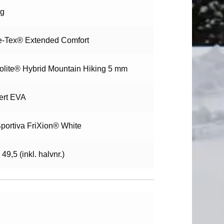
 g
e-Tex® Extended Comfort
olite® Hybrid Mountain Hiking 5 mm
sert EVA
portiva FriXion® White
 49,5 (inkl. halvnr.)