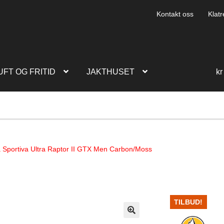
Kontakt oss
Klatr
UFT OG FRITID
JAKTHUSET
kr
 Sportiva Ultra Raptor II GTX Men Carbon/Moss
TILBUD!