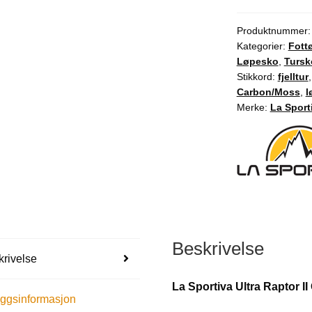
Produktnummer
Kategorier:
Fott
Løpesko
,
Tursk
Stikkord:
fjelltur
Carbon/Moss
,
l
Merke:
La Sport
Beskrivelse
rivelse
La Sportiva Ultra Raptor 
eggsinformasjon