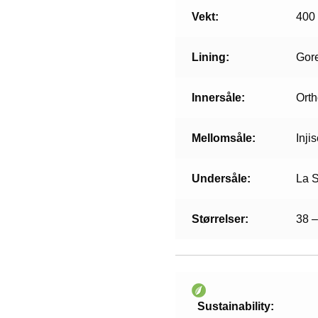
Vekt:
400
Lining:
Gor
Innersåle:
Orth
Mellomsåle:
Inji
Undersåle:
La S
Størrelser:
38 –
Sustainability: