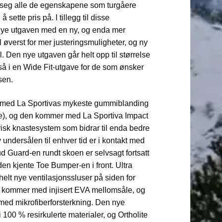
seg alle de egenskapene som turgåere
 sette pris på. I tillegg til disse
e utgaven med en ny, og enda mer
ll øverst for mer justeringsmuligheter, og ny
l. Den nye utgaven går helt opp til størrelse
så i en Wide Fit-utgave for de som ønsker
sen.
 med La Sportivas mykeste gummiblanding
te), og den kommer med La Sportiva Impact
sk knastesystem som bidrar til enda bedre
undersålen til enhver tid er i kontakt med
 Guard-en rundt skoen er selvsagt fortsatt
en kjente Toe Bumper-en i front. Ultra
elt nye ventilasjonssluser på siden for
n kommer med injisert EVA mellomsåle, og
 med mikrofiberforsterkning. Den nye
100 % resirkulerte materialer, og Ortholite