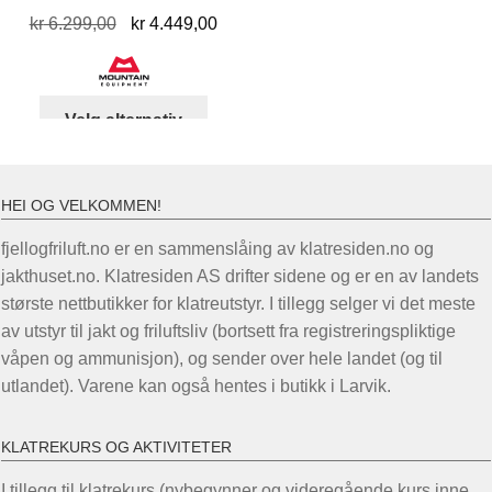
Opprinnelig
Nåværende
kr
6.299,00
kr
4.449,00
pris
pris
var:
er:
kr 6.299,00.
kr 4.449,00.
Dette
Velg alternativ
produktet
har
flere
HEI OG VELKOMMEN!
varianter.
Alternativene
fjellogfriluft.no er en sammenslåing av klatresiden.no og
kan
jakthuset.no. Klatresiden AS drifter sidene og er en av landets
velges
største nettbutikker for klatreutstyr. I tillegg selger vi det meste
på
av utstyr til jakt og friluftsliv (bortsett fra registreringspliktige
produktsiden
våpen og ammunisjon), og sender over hele landet (og til
utlandet). Varene kan også hentes i butikk i Larvik.
KLATREKURS OG AKTIVITETER
I tillegg til klatrekurs (nybegynner og videregående kurs inne