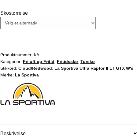
kr 3.250,00.
kr 2.599,00.
Skostørrelse
Produktnummer:
I/A
Kategorier:
Friluft og Fritid
,
Fritidssko
,
Tursko
Stikkord:
Cloud/Redwood
,
La Sportiva Ultra Raptor II LT GTX W's
Merke:
La Sportiva
Beskrivelse