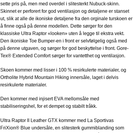
sette pris på, men med overdel i slitesterkt Nubuck-skinn.
Skinnet er perforert for god ventilasjon og detaljene er stanset
ut, slik at alle de ikoniske detaljene fra den orginale turskoen er
å finne også på denne modellen. Dette sørger for den
klassiske Ultra Raptor «looken» uten å legge til ekstra vekt.
Den ikoniske Toe Bumper-en i front er selvfølgelig også med
på denne utgaven, og sørger for god beskyttelse i front. Gore-
Tex® Extended Comfort sørger for vantetthet og ventilasjon.
Skoen kommer med lisser i 100 % resirkulerte materialer, og
Ortholite Hybrid Mountain Hiking innersåle, laget i delvis
resirkulerte materialer.
Den kommer med injisert EVA mellomsåle med
stabiliseringshel, for et dempet og stabilt tråkk.
Ultra Raptor II Leather GTX kommer med La Sportivas
FriXion® Blue undersåle, en slitesterk gummiblanding som