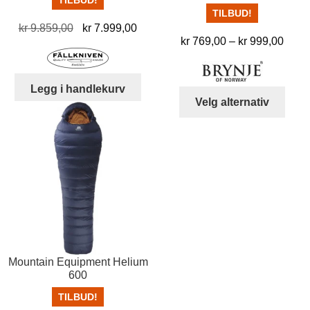
TILBUD!
TILBUD!
Opprinnelig
Nåværende
kr
9.859,00
kr
7.999,00
Pris
kr
769,00
–
kr
999,00
pris
pris
kr 76
var:
er:
til
kr 9.859,00.
kr 7.999,00.
Legg i handlekurv
kr 99
Dett
Velg alternativ
produ
har
flere
varia
Alter
kan
velg
på
prod
Mountain Equipment Helium
600
TILBUD!