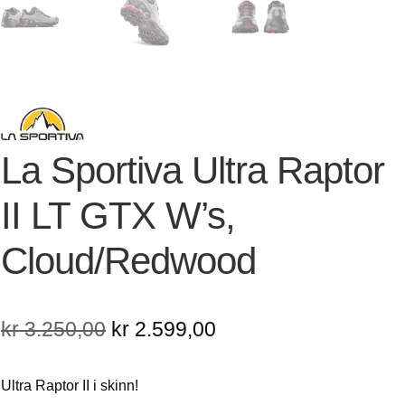
La Sportiva Ultra Raptor
II LT GTX W’s,
Cloud/Redwood
Opprinnelig
Nåværende
kr
3.250,00
kr
2.599,00
pris
pris
Ultra Raptor II i skinn!
var:
er: