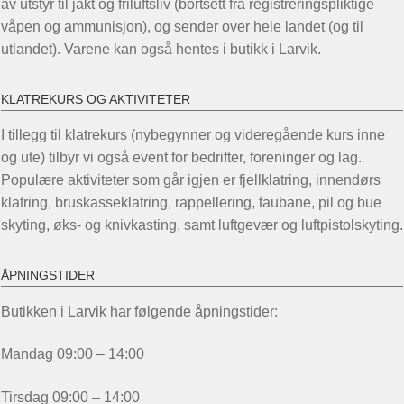
av utstyr til jakt og friluftsliv (bortsett fra registreringspliktige
våpen og ammunisjon), og sender over hele landet (og til
utlandet). Varene kan også hentes i butikk i Larvik.
KLATREKURS OG AKTIVITETER
I tillegg til klatrekurs (nybegynner og videregående kurs inne
og ute) tilbyr vi også event for bedrifter, foreninger og lag.
Populære aktiviteter som går igjen er fjellklatring, innendørs
klatring, bruskasseklatring, rappellering, taubane, pil og bue
skyting, øks- og knivkasting, samt luftgevær og luftpistolskyting.
ÅPNINGSTIDER
Butikken i Larvik har følgende åpningstider:
Mandag 09:00 – 14:00
Tirsdag 09:00 – 14:00