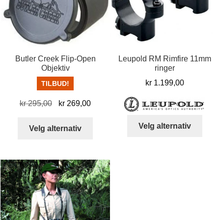
Butler Creek Flip-Open
Leupold RM Rimfire 11mm
Objektiv
ringer
kr
1.199,00
TILBUD!
Opprinnelig
Nåværende
kr
295,00
kr
269,00
pris
pris
Dett
Dette
Velg alternativ
var:
er:
Velg alternativ
produ
produktet
kr 295,00.
kr 269,00.
har
har
flere
flere
varia
varianter.
Alter
Alternativene
kan
kan
velg
velges
på