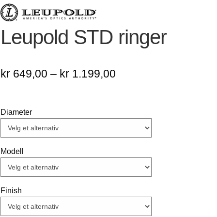
Leupold STD ringer
Prisområde:
kr
649,00
–
kr
1.199,00
kr 649,00
til
Diameter
kr 1.199,00
Modell
Finish