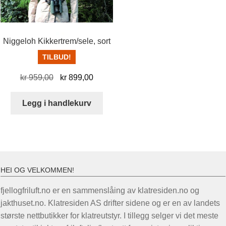
på
prod
produktsiden
Niggeloh Kikkertrem/sele, sort
TILBUD!
Opprinnelig
Nåværende
kr
959,00
kr
899,00
pris
pris
var:
er:
Legg i handlekurv
kr 959,00.
kr 899,00.
HEI OG VELKOMMEN!
fjellogfriluft.no er en sammenslåing av klatresiden.no og
jakthuset.no. Klatresiden AS drifter sidene og er en av landets
største nettbutikker for klatreutstyr. I tillegg selger vi det meste