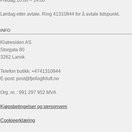
Fredag 10:00 – 14:00
Lørdag etter avtale. Ring 41310844 for å avtale tidspunkt.
INFO
Klatresiden AS
Storgata 80
3262 Larvik
Telefon butikk: +4741310844
E-post: post@fjellogfriluft.no
Org. nr. : 991 297 952 MVA
Kjøpsbetingelser og personvern
Cookieerklæring