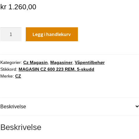
kr
1.260,00
MAGASIN
Legg i handlekurv
CZ
600
223
REM.
Kategorier:
Cz Magasin
,
Magasiner
,
Våpentilbehør
Stikkord:
MAGASIN CZ 600 223 REM. 5-skudd
5-
Merke:
CZ
skudd
antall
Beskrivelse
Beskrivelse