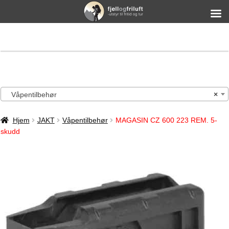
Våpentilbehør
×
Hjem
JAKT
Våpentilbehør
MAGASIN CZ 600 223 REM. 5-
skudd