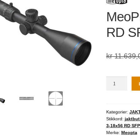
🔍
MeoPr
RD S
kr
11.639,
MeoPro
R6
3-
18x56
RD
Kategorier:
JAK
Stikkord:
jaktbut
SFP
3-18x56 RD SFP
-
Merke:
Meopta
4C