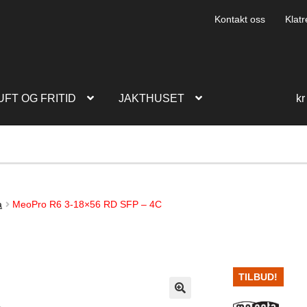
Kontakt oss
Klatr
UFT OG FRITID
JAKTHUSET
kr
a
MeoPro R6 3-18×56 RD SFP – 4C
TILBUD!