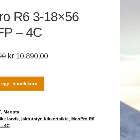
o R6 3-18×56
FP – 4C
Opprinnelig
Nåværende
00
kr
10.890,00
pris
pris
var:
er:
Legg i handlekurv
kr 11.639,00.
kr 10.890,00.
T
,
Meopta
ikk larvik
,
jaktutstyr
,
kikkertsikte
,
MeoPro R6
 - 4C