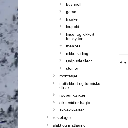
bushnell
gamo
hawke
leupold
linse- og kikkert
beskytter
meopta
nikko stirling
rødpunktsikter
Besk
steiner
montasjer
nattkikkert og termiske
sikter
rødpunktsikter
siktemidler hagle
skivekikkerter
restelager
slakt og matlaging