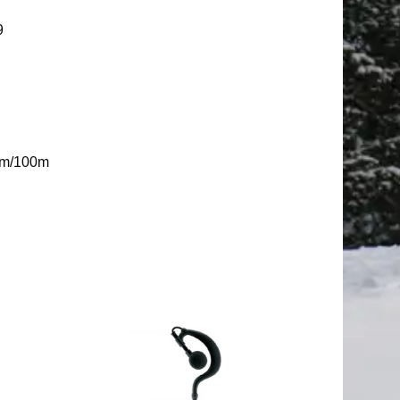
9
7 cm/100m