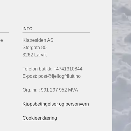
INFO
de
Klatresiden AS
Storgata 80
3262 Larvik
Telefon butikk: +4741310844
E-post: post@fjellogfriluft.no
Org. nr. : 991 297 952 MVA
Kjøpsbetingelser og personvern
Cookieerklæring