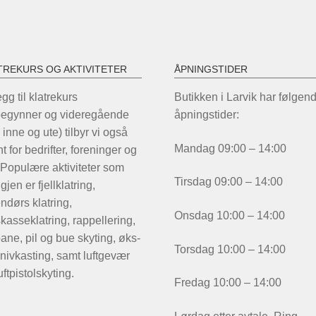
kan
velges
på
produktsiden
TREKURS OG AKTIVITETER
ÅPNINGSTIDER
legg til klatrekurs
Butikken i Larvik har følgen
begynner og videregående
åpningstider:
 inne og ute) tilbyr vi også
Mandag 09:00 – 14:00
t for bedrifter, foreninger og
 Populære aktiviteter som
Tirsdag 09:00 – 14:00
igjen er fjellklatring,
ndørs klatring,
Onsdag 10:00 – 14:00
kasseklatring, rappellering,
ane, pil og bue skyting, øks-
Torsdag 10:00 – 14:00
nivkasting, samt luftgevær
uftpistolskyting.
Fredag 10:00 – 14:00