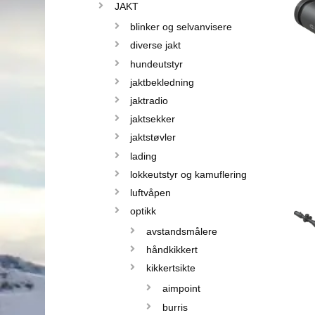
JAKT
blinker og selvanvisere
diverse jakt
hundeutstyr
jaktbekledning
jaktradio
jaktsekker
jaktstøvler
lading
lokkeutstyr og kamuflering
luftvåpen
optikk
avstandsmålere
håndkikkert
kikkertsikte
aimpoint
burris