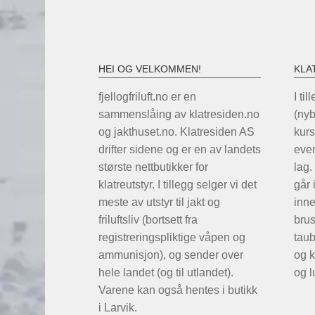
HEI OG VELKOMMEN!
KLA
fjellogfriluft.no er en
I til
sammenslåing av klatresiden.no
(ny
og jakthuset.no. Klatresiden AS
kurs
drifter sidene og er en av landets
even
største nettbutikker for
lag.
klatreutstyr. I tillegg selger vi det
går 
meste av utstyr til jakt og
inne
friluftsliv (bortsett fra
brus
registreringspliktige våpen og
taub
ammunisjon), og sender over
og k
hele landet (og til utlandet).
og l
Varene kan også hentes i butikk
i Larvik.