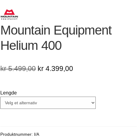
Mountain Equipment
Helium 400
Opprinnelig
Nåværende
kr
5.499,00
kr
4.399,00
pris
pris
var:
er:
Lengde
kr 5.499,00.
kr 4.399,00.
Produktnummer:
I/A