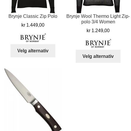
Brynje Classic Zip Polo
Brynje Wool Thermo Light Zip-
polo 3/4 Women
kr
1.449,00
kr
1.249,00
Dette
Velg alternativ
Dett
produktet
Velg alternativ
produ
har
har
flere
flere
varianter.
varia
Alternativene
Alter
kan
kan
velges
velg
på
på
produktsiden
prod