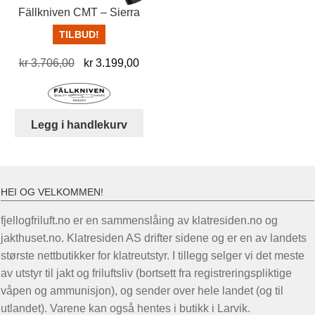
Fällkniven CMT – Sierra
TILBUD!
Opprinnelig
Nåværende
kr
3.706,00
kr
3.199,00
pris
pris
var:
er:
kr 3.706,00.
kr 3.199,00.
Legg i handlekurv
HEI OG VELKOMMEN!
fjellogfriluft.no er en sammenslåing av klatresiden.no og
jakthuset.no. Klatresiden AS drifter sidene og er en av landets
største nettbutikker for klatreutstyr. I tillegg selger vi det meste
av utstyr til jakt og friluftsliv (bortsett fra registreringspliktige
våpen og ammunisjon), og sender over hele landet (og til
utlandet). Varene kan også hentes i butikk i Larvik.