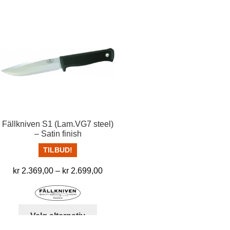
har
har
flere
flere
varianter.
varia
Alternativene
Alter
kan
kan
velges
velg
på
på
produktsiden
prod
Fällkniven S1 (Lam.VG7 steel)
– Satin finish
TILBUD!
Prisområde:
kr
2.369,00
–
kr
2.699,00
kr 2.369,00
til
kr 2.699,00
Dette
Velg alternativ
produktet