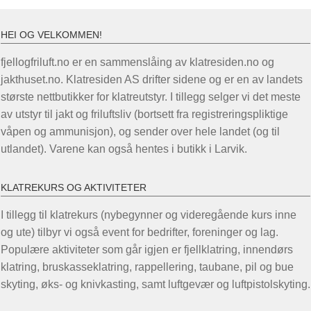
har
flere
HEI OG VELKOMMEN!
varianter.
Alternativene
fjellogfriluft.no er en sammenslåing av klatresiden.no og
kan
jakthuset.no. Klatresiden AS drifter sidene og er en av landets
velges
største nettbutikker for klatreutstyr. I tillegg selger vi det meste
på
av utstyr til jakt og friluftsliv (bortsett fra registreringspliktige
produktsiden
våpen og ammunisjon), og sender over hele landet (og til
utlandet). Varene kan også hentes i butikk i Larvik.
KLATREKURS OG AKTIVITETER
I tillegg til klatrekurs (nybegynner og videregående kurs inne
og ute) tilbyr vi også event for bedrifter, foreninger og lag.
Populære aktiviteter som går igjen er fjellklatring, innendørs
klatring, bruskasseklatring, rappellering, taubane, pil og bue
skyting, øks- og knivkasting, samt luftgevær og luftpistolskyting.