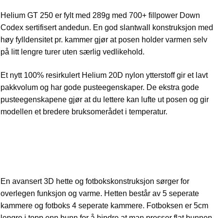
Helium GT 250 er fylt med 289g med 700+ fillpower Down
Codex sertifisert andedun. En god slantwall konstruksjon med
høy fylldensitet pr. kammer gjør at posen holder varmen selv
på litt lengre turer uten særlig vedlikehold.
Et nytt 100% resirkulert Helium 20D nylon ytterstoff gir et lavt
pakkvolum og har gode pusteegenskaper. De ekstra gode
pusteegenskapene gjør at du lettere kan lufte ut posen og gir
modellen et bredere bruksomerådet i temperatur.
En avansert 3D hette og fotbokskonstruksjon sørger for
overlegen funksjon og varme. Hetten består av 5 seperate
kammere og fotboks 4 seperate kammere. Fotboksen er 5cm
lengre i topp enn bunn for å hindre at man presser flat bunnen