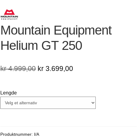
Mountain Equipment
Helium GT 250
Opprinnelig
Nåværende
kr
4.999,00
kr
3.699,00
pris
pris
var:
er:
Lengde
kr 4.999,00.
kr 3.699,00.
Produktnummer:
I/A