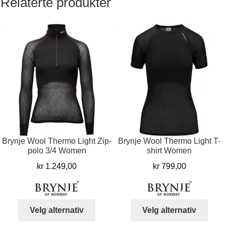
Relaterte produkter
Brynje Wool Thermo Light Zip-
Brynje Wool Thermo Light T-
polo 3/4 Women
shirt Women
kr
1.249,00
kr
799,00
Dette
Dett
Velg alternativ
Velg alternativ
produktet
produ