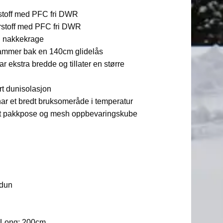
rstoff med PFC fri DWR
erstoff med PFC fri DWR
i nakkekrage
kammer bak en 140cm glidelås
r ekstra bredde og tillater en større
rt dunisolasjon
har et bredt bruksomeråde i temperatur
t pakkpose og mesh oppbevaringskube
edun
 Long: 200cm