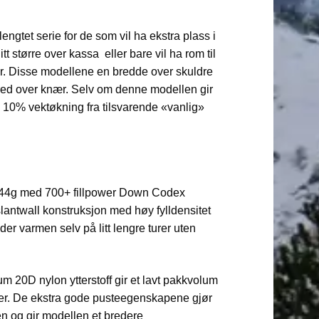
engtet serie for de som vil ha ekstra plass i
t større over kassa eller bare vil ha rom til
ner. Disse modellene en bredde over skuldre
red over knær. Selv om denne modellen gir
n 10% vektøkning fra tilsvarende «vanlig»
844g med 700+ fillpower Down Codex
slantwall konstruksjon med høy fylldensitet
er varmen selv på litt lengre turer uten
um 20D nylon ytterstoff gir et lavt pakkvolum
r. De ekstra gode pusteegenskapene gjør
sen og gir modellen et bredere