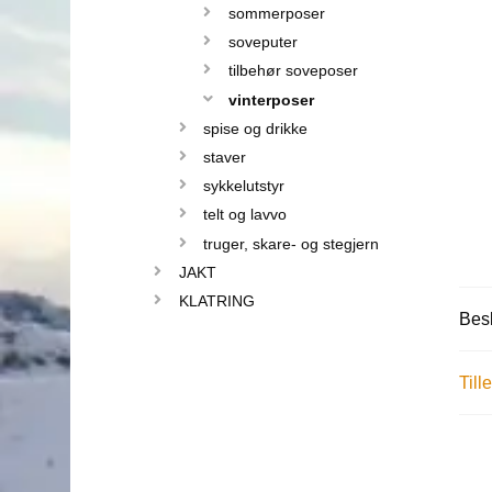
sommerposer
soveputer
tilbehør soveposer
vinterposer
spise og drikke
staver
sykkelutstyr
telt og lavvo
truger, skare- og stegjern
JAKT
KLATRING
Besk
Till