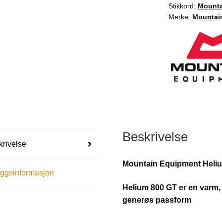
Stikkord:
Mounta
Merke:
Mountai
Beskrivelse
rivelse
Mountain Equipment Heli
eggsinformasjon
Helium 800 GT er en varm,
generøs passform