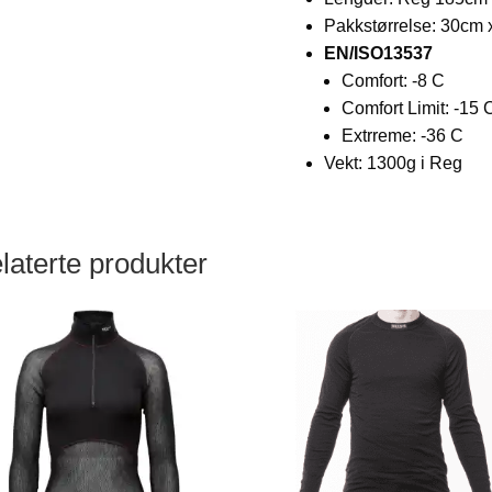
Pakkstørrelse: 30cm
EN/ISO13537
Comfort: -8 C
Comfort Limit: -15 
Extrreme: -36 C
Vekt: 1300g i Reg
laterte produkter