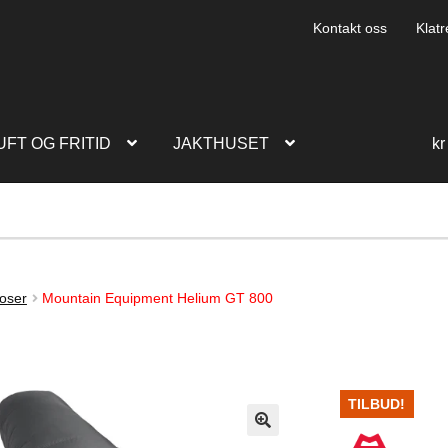
Kontakt oss
Klatr
UFT OG FRITID
JAKTHUSET
kr
poser
Mountain Equipment Helium GT 800
TILBUD!