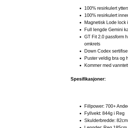
100% resirkulert ytte
100% resirkulert inn
Magnetisk Lode lock 
Full lengde Gemini 
GT Fit 2.0 passform ha
omkrets
Down Codex sertifise
Puster veldig bra og 
Kommer med vanntet
Spesifikasjoner:
Fillpower: 700+ And
Fyllvekt: 844g i Reg
Skulderbredde: 82cm
Lengder: Reg 185cm