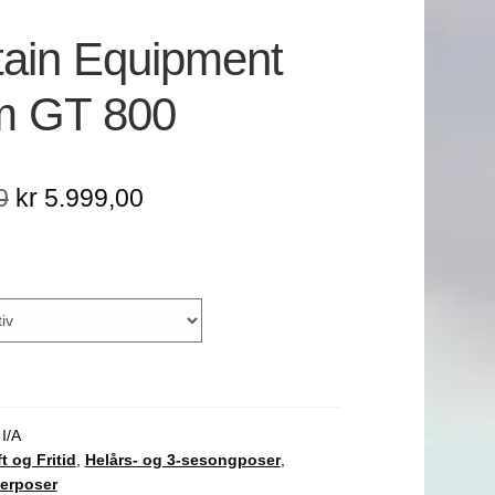
ain Equipment
m GT 800
Opprinnelig
Nåværende
0
kr
5.999,00
pris
pris
var:
er:
kr 7.499,00.
kr 5.999,00.
:
I/A
ft og Fritid
,
Helårs- og 3-sesongposer
,
terposer