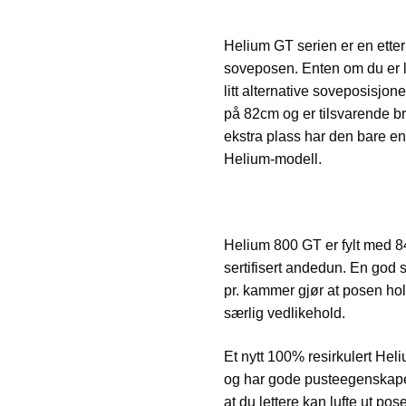
Helium GT serien er en etterl
soveposen. Enten om du er lit
litt alternative soveposisjo
på 82cm og er tilsvarende b
ekstra plass har den bare e
Helium-modell.
Helium 800 GT er fylt med 
sertifisert andedun. En god 
pr. kammer gjør at posen hold
særlig vedlikehold.
Et nytt 100% resirkulert Heli
og har gode pusteegenskape
at du lettere kan lufte ut po