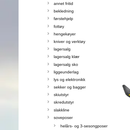
annet fritid
bekledning
førstehjelp
fottøy
hengekøyer
kniver og verktøy
lagersalg
lagersalg klær
lagersalg sko
liggeunderlag
lys og elektronikk
sekker og bagger
skiutstyr
skredutstyr
slakkline
soveposer
helårs- og 3-sesongposer