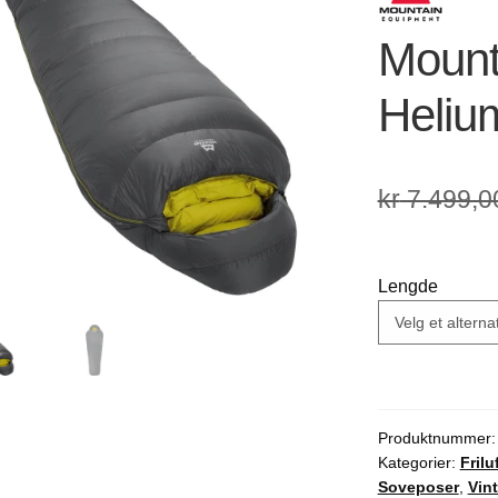
🔍
Mount
Heliu
kr
7.499,0
Lengde
Produktnummer
Kategorier:
Frilu
Soveposer
,
Vin