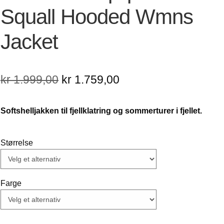
Squall Hooded Wmns
Jacket
Opprinnelig
Nåværende
kr
1.999,00
kr
1.759,00
pris
pris
Softshelljakken til fjellklatring og sommerturer i fjellet.
var:
er:
kr 1.999,00.
kr 1.759,00.
Størrelse
Farge