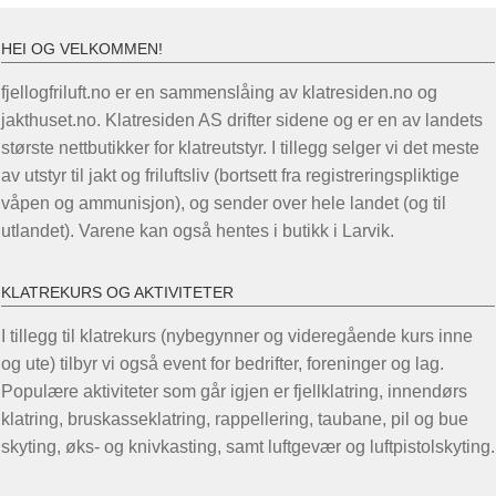
flere
varianter.
HEI OG VELKOMMEN!
Alternativene
fjellogfriluft.no er en sammenslåing av klatresiden.no og
kan
jakthuset.no. Klatresiden AS drifter sidene og er en av landets
velges
største nettbutikker for klatreutstyr. I tillegg selger vi det meste
på
av utstyr til jakt og friluftsliv (bortsett fra registreringspliktige
produktsiden
våpen og ammunisjon), og sender over hele landet (og til
utlandet). Varene kan også hentes i butikk i Larvik.
KLATREKURS OG AKTIVITETER
I tillegg til klatrekurs (nybegynner og videregående kurs inne
og ute) tilbyr vi også event for bedrifter, foreninger og lag.
Populære aktiviteter som går igjen er fjellklatring, innendørs
klatring, bruskasseklatring, rappellering, taubane, pil og bue
skyting, øks- og knivkasting, samt luftgevær og luftpistolskyting.