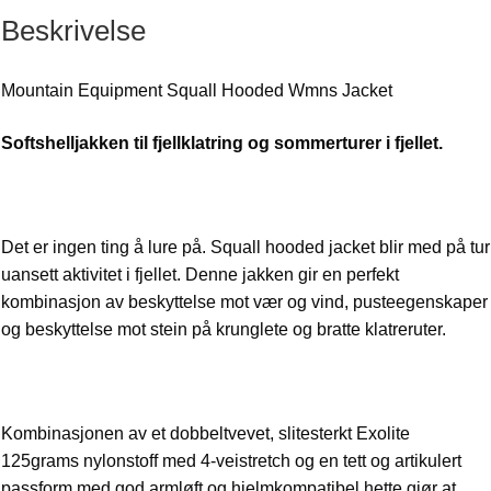
Beskrivelse
Mountain Equipment Squall Hooded Wmns Jacket
Softshelljakken til fjellklatring og sommerturer i fjellet.
Det er ingen ting å lure på. Squall hooded jacket blir med på tur
uansett aktivitet i fjellet. Denne jakken gir en perfekt
kombinasjon av beskyttelse mot vær og vind, pusteegenskaper
og beskyttelse mot stein på krunglete og bratte klatreruter.
Kombinasjonen av et dobbeltvevet, slitesterkt Exolite
125grams nylonstoff med 4-veistretch og en tett og artikulert
passform med god armløft og hjelmkompatibel hette gjør at