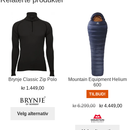
Brynje Classic Zip Polo
Mountain Equipment Helium
600
kr
1.449,00
TILBUD!
Opprinnelig
Nå
kr
6.299,00
kr
4.449,00
Dette
pris
pris
Velg alternativ
produktet
var:
er:
har
kr 6.299,00.
kr 
Dett