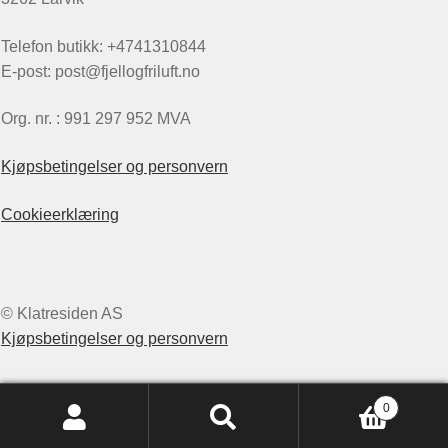
Telefon butikk: +4741310844
E-post: post@fjellogfriluft.no
Org. nr. : 991 297 952 MVA
Kjøpsbetingelser og personvern
Cookieerklæring
© Klatresiden AS
Kjøpsbetingelser og personvern
0
Søk
Søk