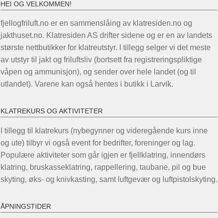
HEI OG VELKOMMEN!
fjellogfriluft.no er en sammenslåing av klatresiden.no og
jakthuset.no. Klatresiden AS drifter sidene og er en av landets
største nettbutikker for klatreutstyr. I tillegg selger vi det meste
av utstyr til jakt og friluftsliv (bortsett fra registreringspliktige
våpen og ammunisjon), og sender over hele landet (og til
utlandet). Varene kan også hentes i butikk i Larvik.
KLATREKURS OG AKTIVITETER
I tillegg til klatrekurs (nybegynner og videregående kurs inne
og ute) tilbyr vi også event for bedrifter, foreninger og lag.
Populære aktiviteter som går igjen er fjellklatring, innendørs
klatring, bruskasseklatring, rappellering, taubane, pil og bue
skyting, øks- og knivkasting, samt luftgevær og luftpistolskyting.
ÅPNINGSTIDER