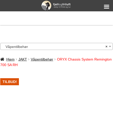
Våpentilbehør
×
Hjem
JAKT
Våpentilbehør
ORYX Chassis System Remington
700 SA RH
TILBUD!