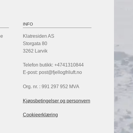
INFO
de
Klatresiden AS
Storgata 80
3262 Larvik
Telefon butikk: +4741310844
E-post: post@fjellogfriluft.no
Org. nr. : 991 297 952 MVA
Kjøpsbetingelser og personvern
Cookieerklæring