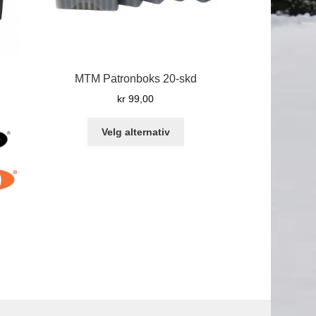
MTM Patronboks 20-skd
kr
99,00
Dette
Velg alternativ
produktet
har
flere
varianter.
Alternativene
kan
velges
på
produktsiden