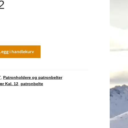
2
Legg i handlekurv
T
,
Patronholdere og patronbelter
ær Kal. 12
,
patronbelte