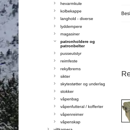
hevarmkule
kolbekappe
Besk
langhold - diverse
lyddempere
magasiner
patronholdere og
patronbelter
pusseutstyr
reimfeste
rekylbrems
Re
sikter
skytestøtter og underlag
stokker
våpenbag
våpenfutteral / kofferter
våpenreimer
våpenskap
viltkamera