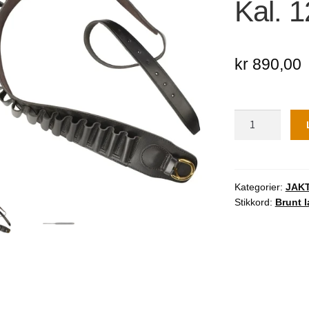
🔍
Kal. 1
kr
890,00
Patronbelte,
Brunt
lær
Kal.
12
Kategorier:
JAK
Stikkord:
Brunt l
antall