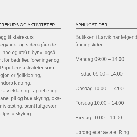
TREKURS OG AKTIVITETER
ÅPNINGSTIDER
legg til klatrekurs
Butikken i Larvik har følgen
begynner og videregående
åpningstider:
 inne og ute) tilbyr vi også
Mandag 09:00 – 14:00
t for bedrifter, foreninger og
 Populære aktiviteter som
Tirsdag 09:00 – 14:00
igjen er fjellklatring,
ndørs klatring,
Onsdag 10:00 – 14:00
kasseklatring, rappellering,
ane, pil og bue skyting, øks-
Torsdag 10:00 – 14:00
nivkasting, samt luftgevær
uftpistolskyting.
Fredag 10:00 – 14:00
Lørdag etter avtale. Ring