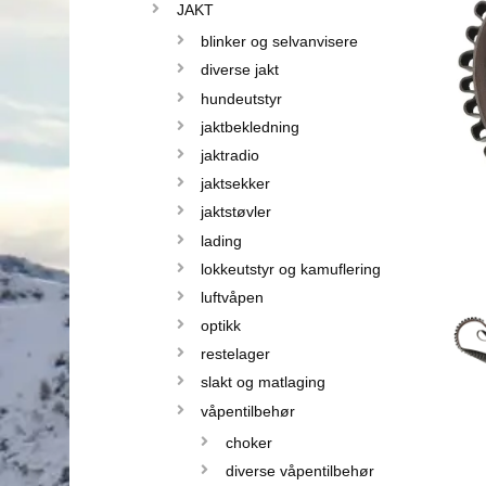
JAKT
blinker og selvanvisere
diverse jakt
hundeutstyr
jaktbekledning
jaktradio
jaktsekker
jaktstøvler
lading
lokkeutstyr og kamuflering
luftvåpen
optikk
restelager
slakt og matlaging
våpentilbehør
choker
diverse våpentilbehør