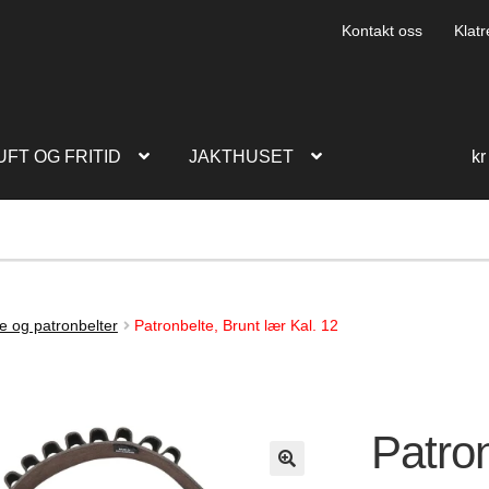
Kontakt oss
Klatr
UFT OG FRITID
JAKTHUSET
kr
e og patronbelter
Patronbelte, Brunt lær Kal. 12
Patron