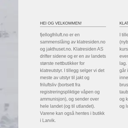
HEI OG VELKOMMEN!
KLA
fjellogfriluft.no er en
I til
sammenslåing av klatresiden.no
(ny
og jakthuset.no. Klatresiden AS
kurs
drifter sidene og er en av landets
even
største nettbutikker for
lag.
klatreutstyr. I tillegg selger vi det
går 
meste av utstyr til jakt og
inne
friluftsliv (bortsett fra
brus
registreringspliktige våpen og
taub
ammunisjon), og sender over
og k
hele landet (og til utlandet).
og l
Varene kan også hentes i butikk
i Larvik.