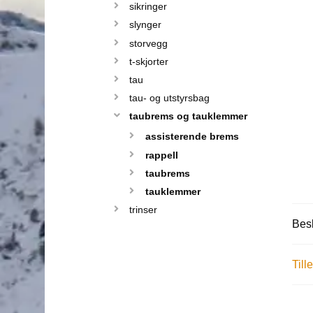
sikringer
slynger
storvegg
t-skjorter
tau
tau- og utstyrsbag
taubrems og tauklemmer
assisterende brems
rappell
taubrems
tauklemmer
trinser
Besk
Till