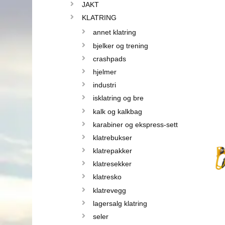
JAKT
KLATRING
annet klatring
bjelker og trening
crashpads
hjelmer
industri
isklatring og bre
kalk og kalkbag
karabiner og ekspress-sett
klatrebukser
klatrepakker
klatresekker
klatresko
klatrevegg
lagersalg klatring
seler