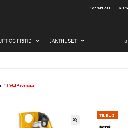
Kontakt oss
Klatr
UFT OG FRITID
JAKTHUSET
kr
er
Petzl Ascension
TILBUD!