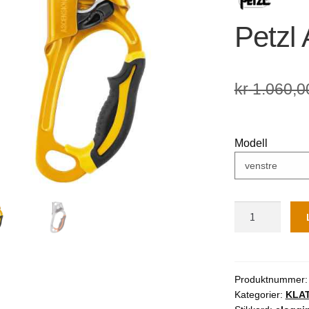
🔍
Petzl
kr
1.060,0
Modell
Petzl
Ascension
antall
Produktnummer
Kategorier:
KLA