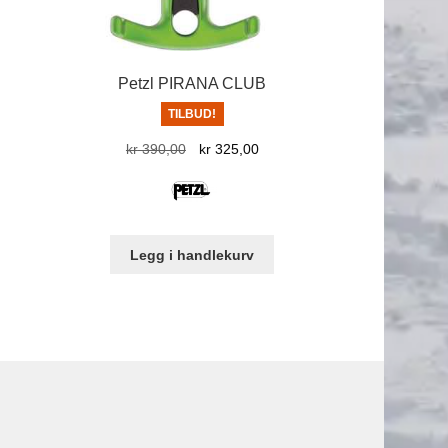
Petzl PIRANA CLUB
TILBUD!
Opprinnelig
Nåværende
kr
390,00
kr
325,00
pris
pris
var:
er:
kr 390,00.
kr 325,00.
Legg i handlekurv