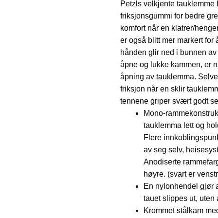
Petzls velkjente tauklemme 
friksjonsgummi for bedre grep
komfort når en klatrer/heng
er også blitt mer markert for
hånden glir ned i bunnen av
åpne og lukke kammen, er nå 
åpning av tauklemma. Selve
friksjon når en sklir taukle
tennene griper svært godt se
Mono-rammekonstruksj
tauklemma lett og hol
Flere innkoblingspunk
av seg selv, heisesys
Anodiserte rammefarge
høyre. (svart er venstr
En nylonhendel gjør 
tauet slippes ut, uten
Krommet stålkam med v