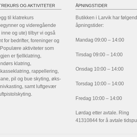
TREKURS OG AKTIVITETER
ÅPNINGSTIDER
legg til klatrekurs
Butikken i Larvik har følgen
begynner og videregående
åpningstider:
 inne og ute) tilbyr vi også
Mandag 09:00 – 14:00
t for bedrifter, foreninger og
 Populære aktiviteter som
Tirsdag 09:00 – 14:00
igjen er fjellklatring,
ndørs klatring,
Onsdag 10:00 – 14:00
kasseklatring, rappellering,
ane, pil og bue skyting, øks-
Torsdag 10:00 – 14:00
nivkasting, samt luftgevær
uftpistolskyting.
Fredag 10:00 – 14:00
Lørdag etter avtale. Ring
41310844 for å avtale tidspu