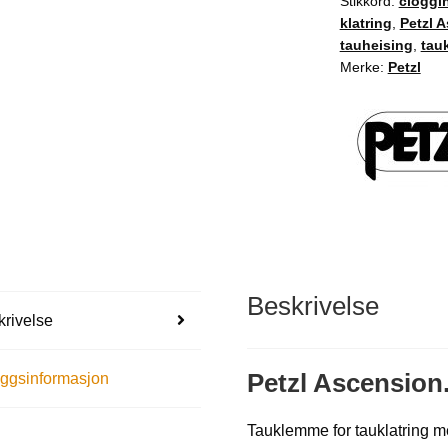
Stikkord:
cloggi
klatring
,
Petzl 
tauheising
,
tau
Merke:
Petzl
Beskrivelse
rivelse
Petzl Ascension
eggsinformasjon
Tauklemme for tauklatring 