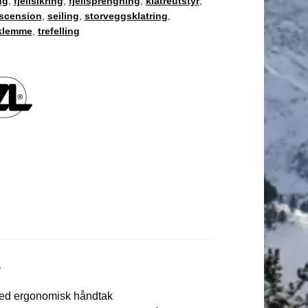
ng
,
fjellsikring
,
fjellsprengning
,
klatreutstyr
,
Ascension
,
seiling
,
storveggsklatring
,
klemme
,
trefelling
.
med ergonomisk håndtak