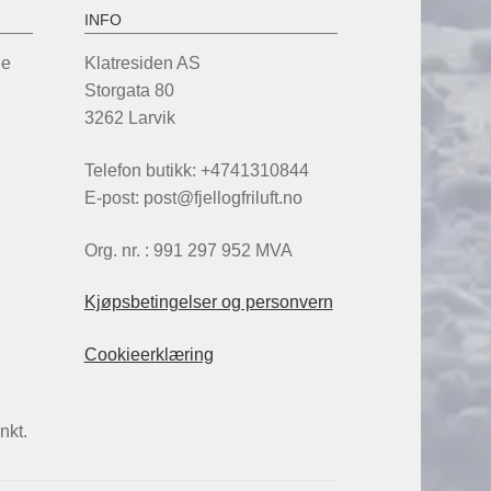
INFO
de
Klatresiden AS
Storgata 80
3262 Larvik
Telefon butikk: +4741310844
E-post: post@fjellogfriluft.no
Org. nr. : 991 297 952 MVA
Kjøpsbetingelser og personvern
Cookieerklæring
nkt.