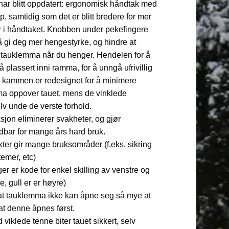
har blitt oppdatert: ergonomisk håndtak med
, samtidig som det er blitt bredere for mer
er i håndtaket. Knobben under pekefingere
 å gi deg mer hengestyrke, og hindre at
 tauklemma når du henger. Hendelen for å
plassert inni ramma, for å unngå ufrivillig
 kammen er redesignet for å minimere
mma oppover tauet, mens de vinklede
lv unde de verste forhold.
on eliminerer svakheter, og gjør
dbar for mange års hard bruk.
ter gir mange bruksområder (f.eks. sikring
temer, etc)
r er kode for enkel skilling av venstre og
e, gull er er høyre)
at tauklemma ikke kan åpne seg så mye at
 at denne åpnes først.
iklede tenne biter tauet sikkert, selv