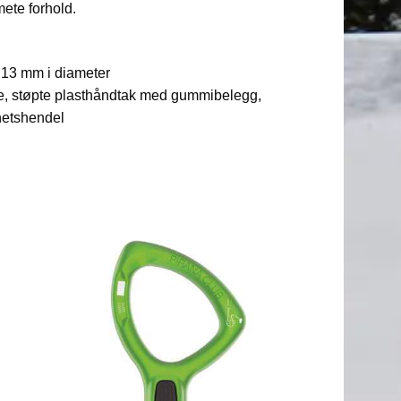
mete forhold.
 13 mm i diameter
e, støpte plasthåndtak med gummibelegg,
hetshendel