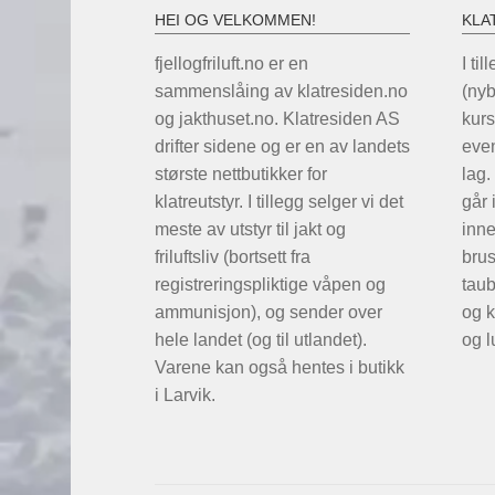
HEI OG VELKOMMEN!
KLA
fjellogfriluft.no er en
I til
sammenslåing av klatresiden.no
(ny
og jakthuset.no. Klatresiden AS
kurs
drifter sidene og er en av landets
even
største nettbutikker for
lag.
klatreutstyr. I tillegg selger vi det
går 
meste av utstyr til jakt og
inne
friluftsliv (bortsett fra
brus
registreringspliktige våpen og
taub
ammunisjon), og sender over
og k
hele landet (og til utlandet).
og l
Varene kan også hentes i butikk
i Larvik.