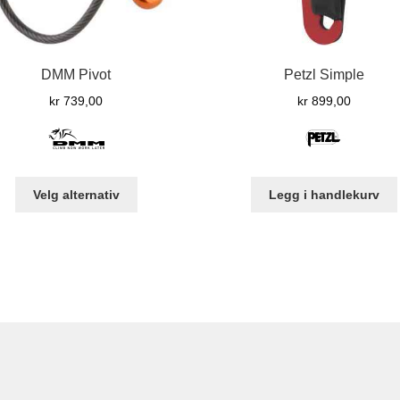
DMM Pivot
Petzl Simple
kr
739,00
kr
899,00
Dette
Velg alternativ
Legg i handlekurv
produktet
har
flere
varianter.
Alternativene
kan
velges
på
produktsiden