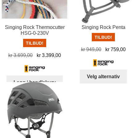
Singing Rock Thermocutter
Singing Rock Penta
HSG-0-230V
TILBUD!
TILBUD!
Opprinnelig
Nåvæ
kr
949,00
kr
759,00
Opprinnelig
Nåværende
kr
3.699,00
kr
3.399,00
pris
pris
pris
pris
var:
er:
var:
er:
kr 949,00.
kr 75
Dett
Velg alternativ
kr 3.699,00.
kr 3.399,00.
produ
Legg i handlekurv
har
flere
varia
Alter
kan
velg
på