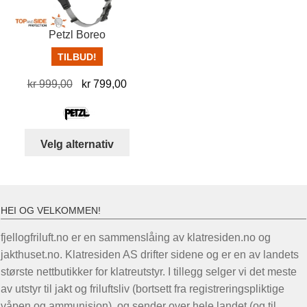
prod
Petzl Boreo
TILBUD!
Opprinnelig
Nåværende
kr
999,00
kr
799,00
pris
pris
var:
er:
kr 999,00.
kr 799,00.
Dette
Velg alternativ
produktet
har
flere
varianter.
HEI OG VELKOMMEN!
Alternativene
fjellogfriluft.no er en sammenslåing av klatresiden.no og
kan
jakthuset.no. Klatresiden AS drifter sidene og er en av landets
velges
største nettbutikker for klatreutstyr. I tillegg selger vi det meste
på
av utstyr til jakt og friluftsliv (bortsett fra registreringspliktige
produktsiden
våpen og ammunisjon), og sender over hele landet (og til