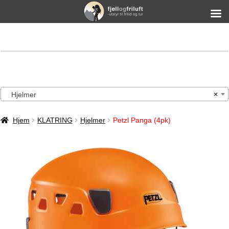
Hjelmer
×
Hjem
KLATRING
Hjelmer
Petzl Panga (4pk)