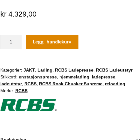
kr
4.329,00
RCBS
Legg i handlekurv
Rock
Chucker
Supreme
antall
Kategorier:
JAKT
,
Lading
,
RCBS Ladepresse
,
RCBS Ladeutstyr
Stikkord:
enstasjonspresse
,
hjemmelading
,
ladepresse
,
ladeutstyr
,
RCBS
,
RCBS Rock Chucker Supreme
,
reloading
Merke:
RCBS