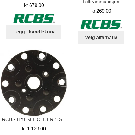
Rifleammunisjon
kr
679,00
kr
269,00
Legg i handlekurv
Dett
Velg alternativ
produ
har
flere
varia
Alter
kan
velg
på
prod
RCBS HYLSEHOLDER 5-ST.
kr
1.129,00