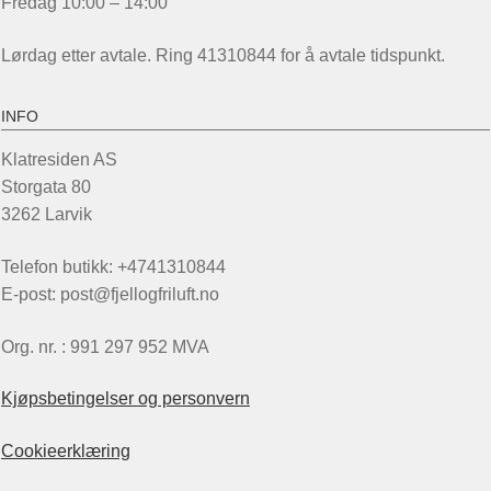
Fredag 10:00 – 14:00
Lørdag etter avtale. Ring 41310844 for å avtale tidspunkt.
INFO
Klatresiden AS
Storgata 80
3262 Larvik
Telefon butikk: +4741310844
E-post: post@fjellogfriluft.no
Org. nr. : 991 297 952 MVA
Kjøpsbetingelser og personvern
Cookieerklæring