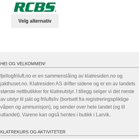
Dette
Velg alternativ
produktet
har
flere
varianter.
Alternativene
HEI OG VELKOMMEN!
kan
velges
fjellogfriluft.no er en sammenslåing av klatresiden.no og
på
jakthuset.no. Klatresiden AS drifter sidene og er en av landets
produktsiden
største nettbutikker for klatreutstyr. I tillegg selger vi det meste
av utstyr til jakt og friluftsliv (bortsett fra registreringspliktige
våpen og ammunisjon), og sender over hele landet (og til
utlandet). Varene kan også hentes i butikk i Larvik.
KLATREKURS OG AKTIVITETER