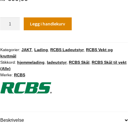
RCBS
Legg i handlekurv
Skål
til
vekt
(Alle)
Kategorier:
JAKT
,
Lading
,
RCBS Ladeutstyr
,
RCBS Vekt og
kruttmål
antall
Stikkord:
hjemmelading
,
ladeutstyr
,
RCBS Skål
,
RCBS Skål til vekt
(Alle)
Merke:
RCBS
Beskrivelse