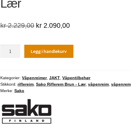
Lær
Opprinnelig
Nåværende
kr
2.229,00
kr
2.090,00
pris
pris
var:
er:
Sako
Legg i handlekurv
kr 2.229,00.
kr 2.090,00.
Riflerem
Brun
-
Lær
Kategorier:
Våpenreimer
,
JAKT
,
Våpentilbehør
Stikkord:
riflereim
,
Sako Riflerem Brun - Lær
,
våpenreim
,
våpenrem
antall
Merke:
Sako