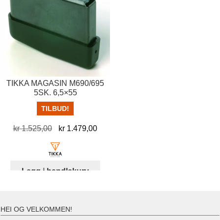
TIKKA MAGASIN M690/695
5SK. 6,5×55
TILBUD!
Opprinnelig
Nåværende
kr
1.525,00
kr
1.479,00
pris
pris
var:
er:
kr 1.525,00.
kr 1.479,00.
Legg i handlekurv
HEI OG VELKOMMEN!