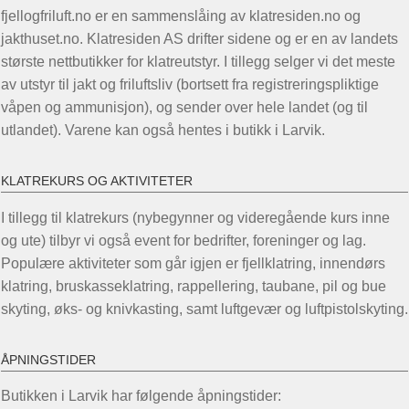
fjellogfriluft.no er en sammenslåing av klatresiden.no og
jakthuset.no. Klatresiden AS drifter sidene og er en av landets
største nettbutikker for klatreutstyr. I tillegg selger vi det meste
av utstyr til jakt og friluftsliv (bortsett fra registreringspliktige
våpen og ammunisjon), og sender over hele landet (og til
utlandet). Varene kan også hentes i butikk i Larvik.
KLATREKURS OG AKTIVITETER
I tillegg til klatrekurs (nybegynner og videregående kurs inne
og ute) tilbyr vi også event for bedrifter, foreninger og lag.
Populære aktiviteter som går igjen er fjellklatring, innendørs
klatring, bruskasseklatring, rappellering, taubane, pil og bue
skyting, øks- og knivkasting, samt luftgevær og luftpistolskyting.
ÅPNINGSTIDER
Butikken i Larvik har følgende åpningstider: