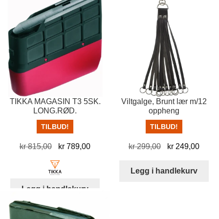
TIKKA MAGASIN T3 5SK.
Viltgalge, Brunt lær m/12
LONG.RØD.
oppheng
TILBUD!
TILBUD!
Opprinnelig
Nåværende
Opprinnelig
Nåvæ
kr
815,00
kr
789,00
kr
299,00
kr
249,00
pris
pris
pris
pris
var:
er:
var:
er:
Legg i handlekurv
kr 815,00.
kr 789,00.
kr 299,00.
kr 24
Legg i handlekurv