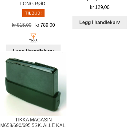
LONG.RØD.
kr
129,00
TILBUD!
Legg i handlekurv
Opprinnelig
Nåværende
kr
815,00
kr
789,00
pris
pris
var:
er:
kr 815,00.
kr 789,00.
Legg i handlekurv
TIKKA MAGASIN
M658/690/695 5SK. ALLE KAL.