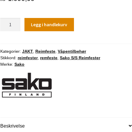
Sako
Legg i handlekurv
S/S
Reimfester
antall
Kategorier:
JAKT
,
Reimfeste
,
Våpentilbehør
Stikkord:
reimfester
,
remfeste
,
Sako S/S Reimfester
Merke:
Sako
Beskrivelse