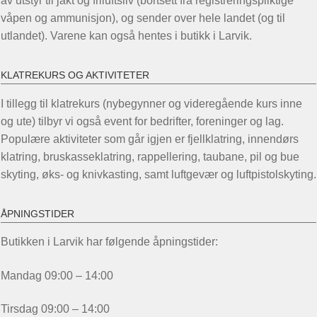
av utstyr til jakt og friluftsliv (bortsett fra registreringspliktige
våpen og ammunisjon), og sender over hele landet (og til
utlandet). Varene kan også hentes i butikk i Larvik.
KLATREKURS OG AKTIVITETER
I tillegg til klatrekurs (nybegynner og videregående kurs inne
og ute) tilbyr vi også event for bedrifter, foreninger og lag.
Populære aktiviteter som går igjen er fjellklatring, innendørs
klatring, bruskasseklatring, rappellering, taubane, pil og bue
skyting, øks- og knivkasting, samt luftgevær og luftpistolskyting.
ÅPNINGSTIDER
Butikken i Larvik har følgende åpningstider:
Mandag 09:00 – 14:00
Tirsdag 09:00 – 14:00