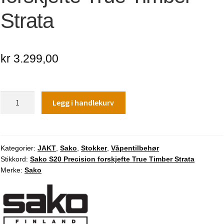
Strata
kr
3.299,00
Sako
Legg i handlekurv
S20
Precision
forskjefte
True
Kategorier:
JAKT
,
Sako
,
Stokker
,
Våpentilbehør
Stikkord:
Sako S20 Precision forskjefte True Timber Strata
Timber
Merke:
Sako
Strata
antall