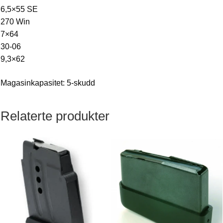
6,5×55 SE
270 Win
7×64
30-06
9,3×62
Magasinkapasitet: 5-skudd
Relaterte produkter