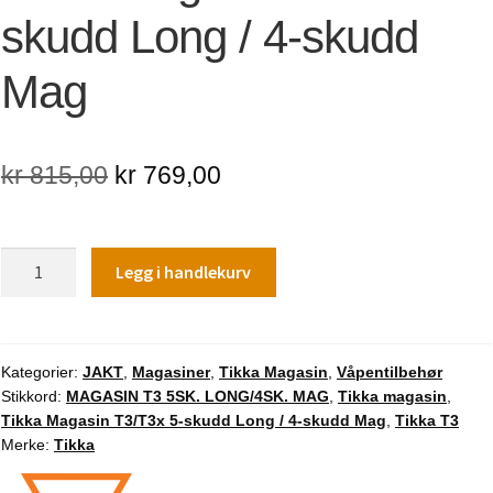
skudd Long / 4-skudd
Mag
Opprinnelig
Nåværende
kr
815,00
kr
769,00
pris
pris
var:
er:
Tikka
Legg i handlekurv
kr 815,00.
kr 769,00.
Magasin
T3/T3x
5-
skudd
Kategorier:
JAKT
,
Magasiner
,
Tikka Magasin
,
Våpentilbehør
Stikkord:
MAGASIN T3 5SK. LONG/4SK. MAG
,
Tikka magasin
,
Long
Tikka Magasin T3/T3x 5-skudd Long / 4-skudd Mag
,
Tikka T3
/
Merke:
Tikka
4-
skudd