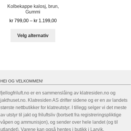
Kolbekappe kalosj, brun,
Gummi
Prisområde:
kr
799,00
–
kr
1.199,00
kr 799,00
Dette
til
Velg alternativ
produktet
kr 1.199,00
har
flere
varianter.
Alternativene
kan
HEI OG VELKOMMEN!
velges
på
fjellogfriluft.no er en sammenslåing av klatresiden.no og
produktsiden
jakthuset.no. Klatresiden AS drifter sidene og er en av landets
største nettbutikker for klatreutstyr. I tillegg selger vi det meste
av utstyr til jakt og friluftsliv (bortsett fra registreringspliktige
våpen og ammunisjon), og sender over hele landet (og til
utlandet). Varene kan også hentes i butikk i Larvik.