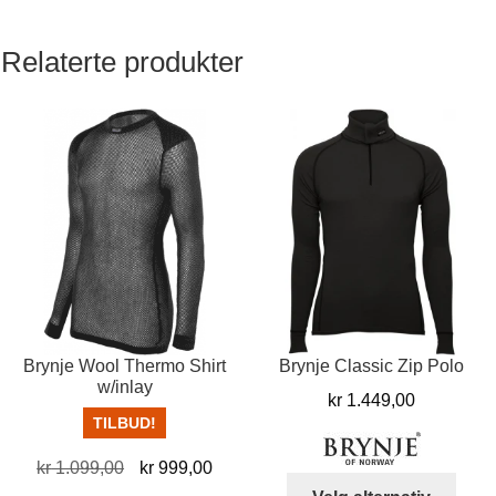
Relaterte produkter
Brynje Wool Thermo Shirt
Brynje Classic Zip Polo
w/inlay
kr
1.449,00
TILBUD!
Opprinnelig
Nåværende
kr
1.099,00
kr
999,00
Dett
pris
pris