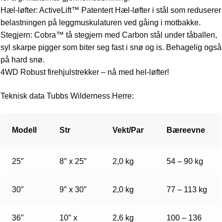
Hæl-løfter: ActiveLift™ Patentert Hæl-løfter i stål som reduserer
belastningen på leggmuskulaturen ved gåing i motbakke.
Stegjern: Cobra™ tå stegjern med Carbon stål under tåballen,
syl skarpe pigger som biter seg fast i snø og is. Behagelig også
på hard snø.
4WD Robust firehjulstrekker – nå med hel-løfter!
Teknisk data Tubbs Wilderness Herre:
Modell
Str
Vekt/Par
Bæreevne
25″
8″ x 25″
2,0 kg
54 – 90 kg
30″
9″ x 30″
2,0 kg
77 – 113 kg
36″
10″ x
2,6 kg
100 – 136