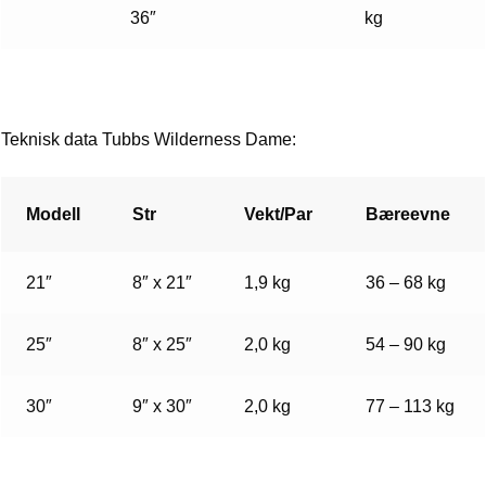
36″
kg
Teknisk data Tubbs Wilderness Dame:
Modell
Str
Vekt/Par
Bæreevne
21″
8″ x 21″
1,9 kg
36 – 68 kg
25″
8″ x 25″
2,0 kg
54 – 90 kg
30″
9″ x 30″
2,0 kg
77 – 113 kg