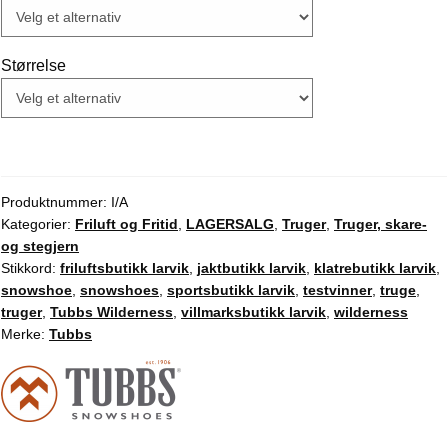
kr 3.499,00
Størrelse
Produktnummer:
I/A
Kategorier:
Friluft og Fritid
,
LAGERSALG
,
Truger
,
Truger, skare-
og stegjern
Stikkord:
friluftsbutikk larvik
,
jaktbutikk larvik
,
klatrebutikk larvik
,
snowshoe
,
snowshoes
,
sportsbutikk larvik
,
testvinner
,
truge
,
truger
,
Tubbs Wilderness
,
villmarksbutikk larvik
,
wilderness
Merke:
Tubbs