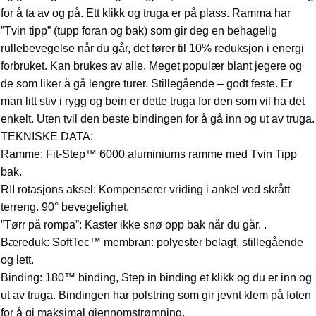
for å ta av og på. Ett klikk og truga er på plass. Ramma har
”Tvin tipp” (tupp foran og bak) som gir deg en behagelig
rullebevegelse når du går, det fører til 10% reduksjon i energi
forbruket. Kan brukes av alle. Meget populær blant jegere og
de som liker å gå lengre turer. Stillegående – godt feste. Er
man litt stiv i rygg og bein er dette truga for den som vil ha det
enkelt. Uten tvil den beste bindingen for å gå inn og ut av truga.
TEKNISKE DATA:
Ramme: Fit-Step™ 6000 aluminiums ramme med Tvin Tipp
bak.
RII rotasjons aksel: Kompenserer vriding i ankel ved skrått
terreng. 90° bevegelighet.
”Tørr på rompa”: Kaster ikke snø opp bak når du går. .
Bæreduk: SoftTec™ membran: polyester belagt, stillegående
og lett.
Binding: 180™ binding, Step in binding et klikk og du er inn og
ut av truga. Bindingen har polstring som gir jevnt klem på foten
for å gi maksimal gjennomstrømning.