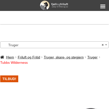
Truger
×
Hjem
Friluft og Fritid
Truger, skare- og stegjern
Truger
Tubbs Wilderness
TILBUD!