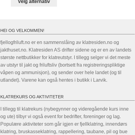
Velg alternativ
produktet
har
flere
varianter.
HEI OG VELKOMMEN!
Alternativene
fjellogfriluft.no er en sammenslåing av klatresiden.no og
kan
jakthuset.no. Klatresiden AS drifter sidene og er en av landets
velges
største nettbutikker for klatreutstyr. I tillegg selger vi det meste
på
av utstyr til jakt og friluftsliv (bortsett fra registreringspliktige
produktsiden
våpen og ammunisjon), og sender over hele landet (og til
utlandet). Varene kan også hentes i butikk i Larvik.
KLATREKURS OG AKTIVITETER
I tillegg til klatrekurs (nybegynner og videregående kurs inne
og ute) tilbyr vi også event for bedrifter, foreninger og lag.
Populære aktiviteter som går igjen er fjellklatring, innendørs
klatring, bruskasseklatring, rappellering, taubane, pil og bue