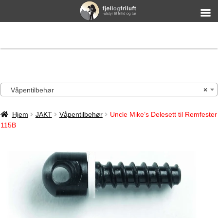
Våpentilbehør
×
Hjem
JAKT
Våpentilbehør
Uncle Mike’s Delesett til Remfester
115B