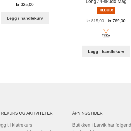
Long / 4-skudd Mag
kr
325,00
TILBUD!
Legg i handlekurv
Opprinnelig
Nå
kr
815,00
kr
769,00
pris
pri
var:
er:
kr 815,00.
kr 
Legg i handlekurv
TREKURS OG AKTIVITETER
ÅPNINGSTIDER
legg til klatrekurs
Butikken i Larvik har følgen