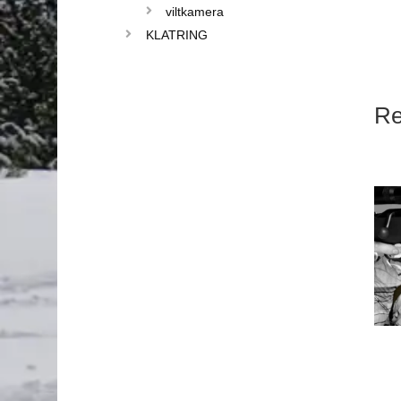
viltkamera
KLATRING
Re