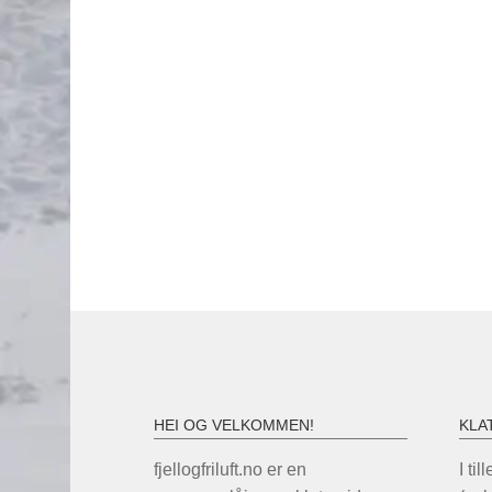
HEI OG VELKOMMEN!
KLA
fjellogfriluft.no er en
I til