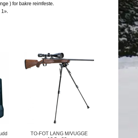
nge ) for bakre reimfeste.
 1».
kudd
TO-FOT LANG M/VUGGE