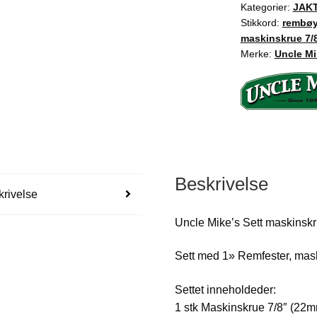
7/8"
Kategorier:
JAK
Stikkord:
rembøy
&
maskinskrue 7/8
treskrue
Merke:
Uncle Mi
3/4"
QD
115
,
1''
antall
Beskrivelse
rivelse
Uncle Mike’s Sett maskinskr
Sett med 1» Remfester, mask
Settet inneholdeder:
1 stk Maskinskrue 7/8″ (22mm