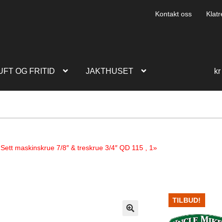
Kontakt oss
Klatr
UFT OG FRITID
JAKTHUSET
kr
 Sett maskinskrue 7/8″ & treskrue 3/4″ QD 115 , 1»
TILBUD!