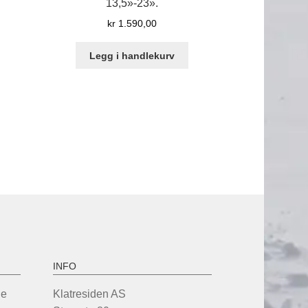
13,5»-23».
kr
1.590,00
værende
Legg i handlekurv
s
769,00.
INFO
de
Klatresiden AS