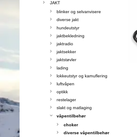
JAKT
blinker og selvanvisere
diverse jakt
hundeutstyr
jaktbekledning
jaktradio
jaktsekker
jaktstøvler
lading
lokkeutstyr og kamuflering
luftvåpen
optikk
restelager
slakt og matlaging
våpentilbehør
choker
diverse våpentilbehør