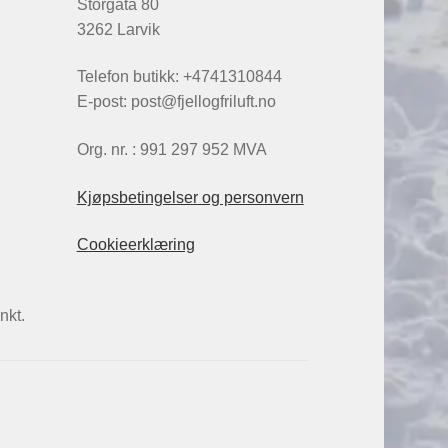
Storgata 80
3262 Larvik
Telefon butikk: +4741310844
E-post: post@fjellogfriluft.no
Org. nr. : 991 297 952 MVA
Kjøpsbetingelser og personvern
Cookieerklæring
nkt.