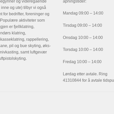
begynner og videregående
åpningstider:
 inne og ute) tilbyr vi også
Mandag 09:00 – 14:00
t for bedrifter, foreninger og
 Populære aktiviteter som
Tirsdag 09:00 – 14:00
igjen er fjellklatring,
ndørs klatring,
Onsdag 10:00 – 14:00
kasseklatring, rappellering,
ane, pil og bue skyting, øks-
Torsdag 10:00 – 14:00
nivkasting, samt luftgevær
uftpistolskyting.
Fredag 10:00 – 14:00
Lørdag etter avtale. Ring
41310844 for å avtale tidspu