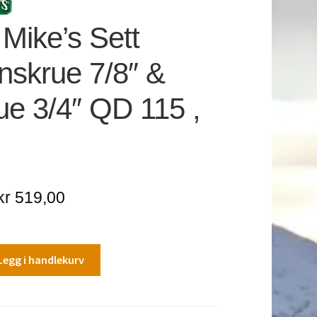
Mike’s Sett
nskrue 7/8″ &
ue 3/4″ QD 115 ,
Opprinnelig
Nåværende
kr
519,00
pris
pris
var:
er:
Legg i handlekurv
kr 560,00.
kr 519,00.