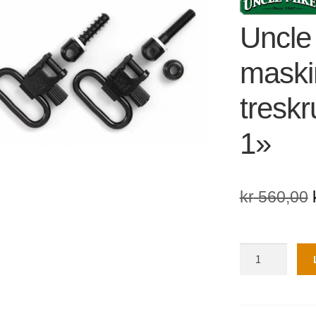
🔍
Uncle 
maski
treskr
1»
kr
560,00
Uncle
Mike's
Sett
maskinskrue