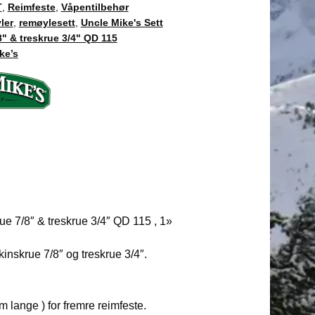
T
,
Reimfeste
,
Våpentilbehør
ler
,
remøylesett
,
Uncle Mike's Sett
" & treskrue 3/4" QD 115
ke’s
ue 7/8″ & treskrue 3/4″ QD 115 , 1»
inskrue 7/8″ og treskrue 3/4″.
 lange ) for fremre reimfeste.