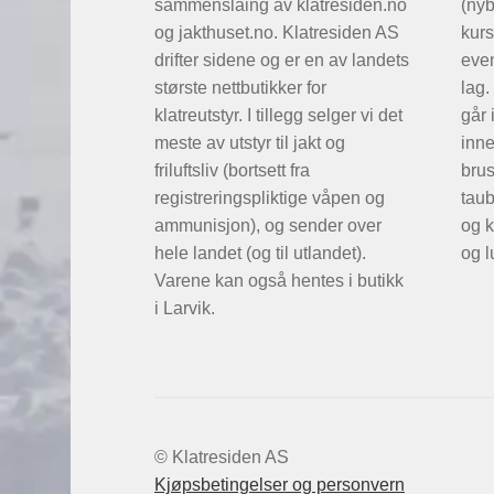
sammenslåing av klatresiden.no
(ny
og jakthuset.no. Klatresiden AS
kurs
drifter sidene og er en av landets
even
største nettbutikker for
lag.
klatreutstyr. I tillegg selger vi det
går 
meste av utstyr til jakt og
inne
friluftsliv (bortsett fra
brus
registreringspliktige våpen og
taub
ammunisjon), og sender over
og k
hele landet (og til utlandet).
og l
Varene kan også hentes i butikk
i Larvik.
© Klatresiden AS
Kjøpsbetingelser og personvern