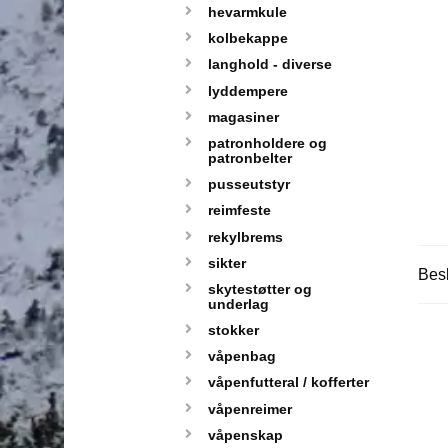
hevarmkule
kolbekappe
langhold - diverse
lyddempere
magasiner
patronholdere og
patronbelter
pusseutstyr
reimfeste
rekylbrems
sikter
Besk
skytestøtter og
underlag
stokker
våpenbag
våpenfutteral / kofferter
våpenreimer
våpenskap