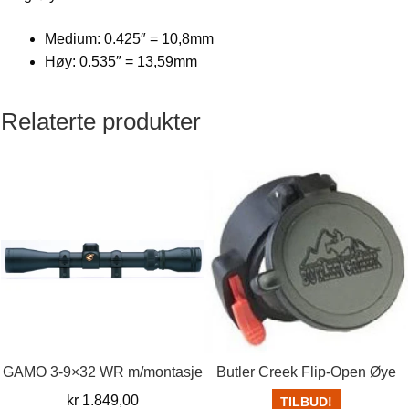
Medium: 0.425″ = 10,8mm
Høy: 0.535″ = 13,59mm
Relaterte produkter
GAMO 3-9×32 WR m/montasje
Butler Creek Flip-Open Øye
kr
1.849,00
TILBUD!