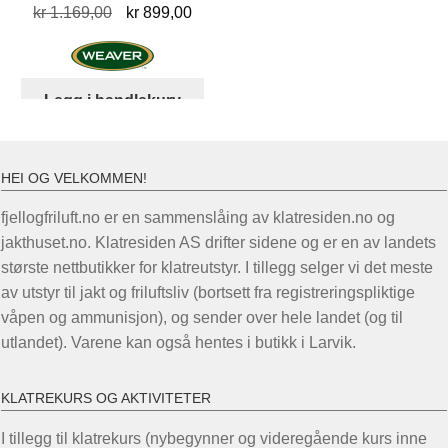
Opprinnelig
Nåværende
kr
1.169,00
kr
899,00
pris
pris
var:
er:
kr 1.169,00.
kr 899,00.
Legg i handlekurv
HEI OG VELKOMMEN!
fjellogfriluft.no er en sammenslåing av klatresiden.no og
jakthuset.no. Klatresiden AS drifter sidene og er en av landets
største nettbutikker for klatreutstyr. I tillegg selger vi det meste
av utstyr til jakt og friluftsliv (bortsett fra registreringspliktige
våpen og ammunisjon), og sender over hele landet (og til
utlandet). Varene kan også hentes i butikk i Larvik.
KLATREKURS OG AKTIVITETER
I tillegg til klatrekurs (nybegynner og videregående kurs inne