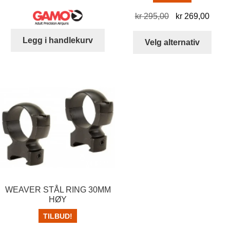
Opprinnelig
Nåvæ
kr
295,00
kr
269,00
pris
pris
Dett
Legg i handlekurv
var:
er:
Velg alternativ
produ
kr 295,00.
kr 26
har
flere
varia
Alter
kan
velg
på
prod
WEAVER STÅL RING 30MM
HØY
TILBUD!