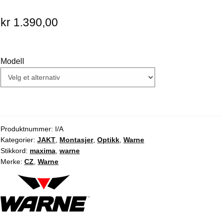
kr
1.390,00
Modell
Produktnummer:
I/A
Kategorier:
JAKT
,
Montasjer
,
Optikk
,
Warne
Stikkord:
maxima
,
warne
Merke:
CZ
,
Warne