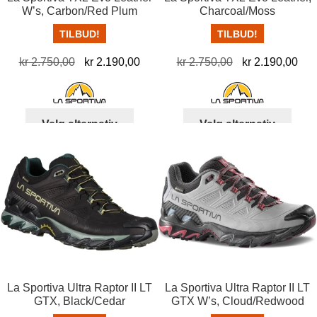
W’s, Carbon/Red Plum
Charcoal/Moss
TILBUD!
TILBUD!
Opprinnelig
Nåværende
Opprinnelig
Nå
kr
2.750,00
kr
2.190,00
kr
2.750,00
kr
2.190,00
pris
pris
pris
pris
var:
er:
var:
er:
kr 2.750,00.
kr 2.190,00.
kr 2.750,00.
kr 
Dette
Dett
Velg alternativ
Velg alternativ
produktet
produ
har
har
flere
flere
varianter.
varia
Alternativene
Alter
kan
kan
velges
velg
på
på
produktsiden
prod
La Sportiva Ultra Raptor II LT
La Sportiva Ultra Raptor II LT
GTX, Black/Cedar
GTX W’s, Cloud/Redwood