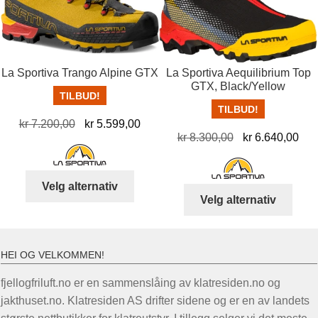
kan
kan
velges
velg
på
på
produktsiden
prod
La Sportiva Trango Alpine GTX
La Sportiva Aequilibrium Top
GTX, Black/Yellow
TILBUD!
TILBUD!
Opprinnelig
Nåværende
kr
7.200,00
kr
5.599,00
Opprinnelig
Nå
kr
8.300,00
kr
6.640,00
pris
pris
pris
pris
var:
er:
var:
er:
kr 7.200,00.
kr 5.599,00.
Dette
Velg alternativ
kr 8.300,00.
kr 
Dett
produktet
Velg alternativ
produ
har
har
flere
flere
varianter.
HEI OG VELKOMMEN!
varia
Alternativene
Alter
fjellogfriluft.no er en sammenslåing av klatresiden.no og
kan
kan
jakthuset.no. Klatresiden AS drifter sidene og er en av landets
velges
velg