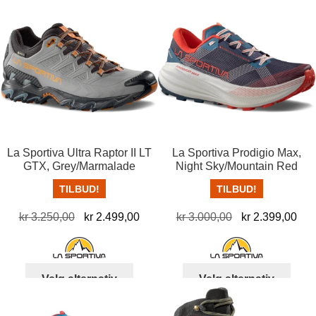
har
varia
flere
Alter
varianter.
kan
Alternativene
velg
kan
på
velges
prod
på
produktsiden
La Sportiva Ultra Raptor II LT
La Sportiva Prodigio Max,
GTX, Grey/Marmalade
Night Sky/Mountain Red
TILBUD!
TILBUD!
Opprinnelig
Nåværende
Opprinnelig
Nå
kr
3.250,00
kr
2.499,00
kr
3.000,00
kr
2.399,00
pris
pris
pris
pris
var:
er:
var:
er:
kr 3.250,00.
kr 2.499,00.
kr 3.000,00.
kr 
Dette
Dett
Velg alternativ
Velg alternativ
produktet
produ
har
har