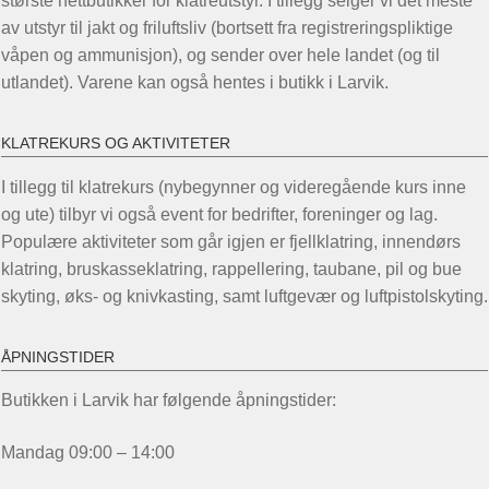
største nettbutikker for klatreutstyr. I tillegg selger vi det meste
på
på
av utstyr til jakt og friluftsliv (bortsett fra registreringspliktige
produktsiden
prod
våpen og ammunisjon), og sender over hele landet (og til
utlandet). Varene kan også hentes i butikk i Larvik.
KLATREKURS OG AKTIVITETER
I tillegg til klatrekurs (nybegynner og videregående kurs inne
og ute) tilbyr vi også event for bedrifter, foreninger og lag.
Populære aktiviteter som går igjen er fjellklatring, innendørs
klatring, bruskasseklatring, rappellering, taubane, pil og bue
skyting, øks- og knivkasting, samt luftgevær og luftpistolskyting.
ÅPNINGSTIDER
Butikken i Larvik har følgende åpningstider:
Mandag 09:00 – 14:00