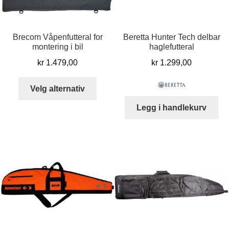
Brecom Våpenfutteral for
Beretta Hunter Tech delbar
montering i bil
haglefutteral
kr
1.479,00
kr
1.299,00
Dette
Velg alternativ
produktet
Legg i handlekurv
har
flere
varianter.
Alternativene
kan
velges
på
produktsiden