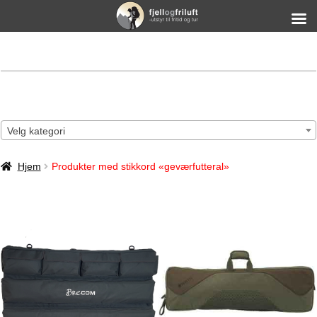
Velg kategori
Hjem
Produkter med stikkord «geværfutteral»