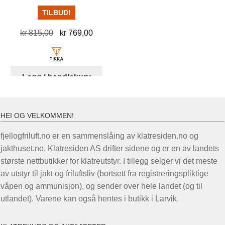
TILBUD!
Opprinnelig
Nåværende
kr
815,00
kr
769,00
pris
pris
var:
er:
kr 815,00.
kr 769,00.
Legg i handlekurv
HEI OG VELKOMMEN!
fjellogfriluft.no er en sammenslåing av klatresiden.no og
jakthuset.no. Klatresiden AS drifter sidene og er en av landets
største nettbutikker for klatreutstyr. I tillegg selger vi det meste
av utstyr til jakt og friluftsliv (bortsett fra registreringspliktige
våpen og ammunisjon), og sender over hele landet (og til
utlandet). Varene kan også hentes i butikk i Larvik.