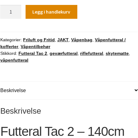
Futteral
Legg i handlekurv
Tac
2
-
140cm
Kategorier:
Friluft og Fritid
,
JAKT
,
Våpenbag
,
Våpenfutteral /
kofferter
,
Våpentilbehør
antall
Stikkord:
Futteral Tac 2
,
geværfutteral
,
riflefutteral
,
skytematte
,
våpenfutteral
Beskrivelse
Beskrivelse
Futteral Tac 2 – 140cm