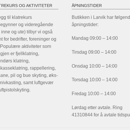
TREKURS OG AKTIVITETER
ÅPNINGSTIDER
legg til klatrekurs
Butikken i Larvik har følgen
begynner og videregående
åpningstider:
 inne og ute) tilbyr vi også
Mandag 09:00 – 14:00
t for bedrifter, foreninger og
 Populære aktiviteter som
Tirsdag 09:00 – 14:00
igjen er fjellklatring,
ndørs klatring,
Onsdag 10:00 – 14:00
kasseklatring, rappellering,
ane, pil og bue skyting, øks-
Torsdag 10:00 – 14:00
nivkasting, samt luftgevær
uftpistolskyting.
Fredag 10:00 – 14:00
Lørdag etter avtale. Ring
41310844 for å avtale tidspu