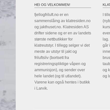
HEI OG VELKOMMEN!
KLA
fjellogfriluft.no er en
I til
sammenslåing av klatresiden.no
(ny
og jakthuset.no. Klatresiden AS
kurs
drifter sidene og er en av landets
even
største nettbutikker for
lag.
klatreutstyr. I tillegg selger vi det
går 
meste av utstyr til jakt og
inne
friluftsliv (bortsett fra
brus
registreringspliktige våpen og
taub
ammunisjon), og sender over
og k
hele landet (og til utlandet).
og l
Varene kan også hentes i butikk
i Larvik.