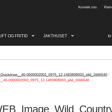
Kontakt oss
Klatr
UFT OG FRITID
JAKTHUSET
kr
_Quickdraw__40-0000002002_0975_12-1483808003_plid_1666540
__40-0000002002_0975_12-1483808003_plid_1666540
EB_Image_Wild_Country