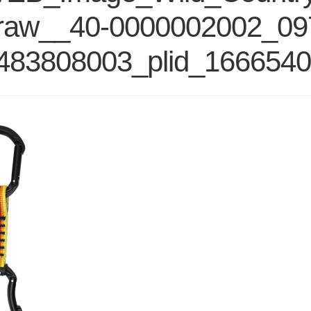
raw__40-0000002002_09
483808003_plid_1666540