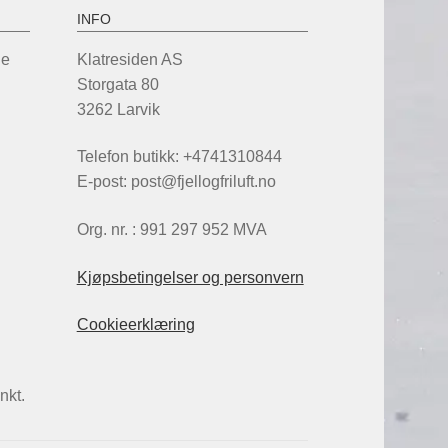
INFO
de
Klatresiden AS
Storgata 80
3262 Larvik
Telefon butikk: +4741310844
E-post: post@fjellogfriluft.no
Org. nr. : 991 297 952 MVA
Kjøpsbetingelser og personvern
Cookieerklæring
nkt.