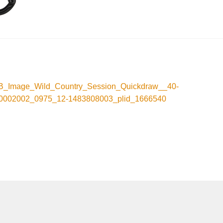
nleggsnavigasjon
orrige
nnlegg:
_Image_Wild_Country_Session_Quickdraw__40-
0002002_0975_12-1483808003_plid_1666540