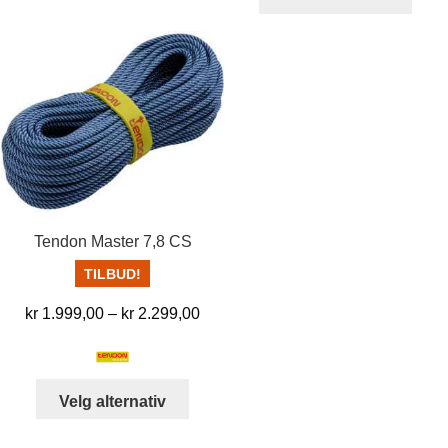
produ
har
har
flere
flere
varianter.
varia
Alternativene
Alter
kan
kan
velges
velg
på
på
produktsiden
prod
Tendon Master 7,8 CS
TILBUD!
Prisområde:
kr
1.999,00
–
kr
2.299,00
kr 1.999,00
til
kr 2.299,00
Dette
Velg alternativ
produktet
har