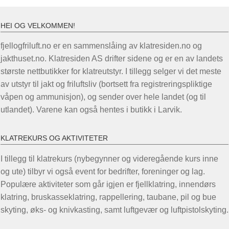
flere
varianter.
HEI OG VELKOMMEN!
Alternativene
fjellogfriluft.no er en sammenslåing av klatresiden.no og
kan
jakthuset.no. Klatresiden AS drifter sidene og er en av landets
velges
største nettbutikker for klatreutstyr. I tillegg selger vi det meste
på
av utstyr til jakt og friluftsliv (bortsett fra registreringspliktige
produktsiden
våpen og ammunisjon), og sender over hele landet (og til
utlandet). Varene kan også hentes i butikk i Larvik.
KLATREKURS OG AKTIVITETER
I tillegg til klatrekurs (nybegynner og videregående kurs inne
og ute) tilbyr vi også event for bedrifter, foreninger og lag.
Populære aktiviteter som går igjen er fjellklatring, innendørs
klatring, bruskasseklatring, rappellering, taubane, pil og bue
skyting, øks- og knivkasting, samt luftgevær og luftpistolskyting.