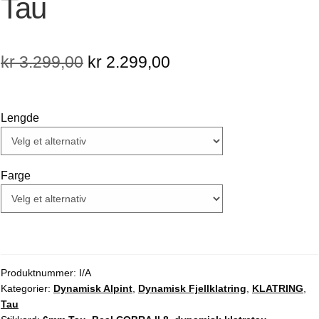
Tau
Opprinnelig
Nåværende
kr
3.299,00
kr
2.299,00
pris
pris
var:
er:
Lengde
kr 3.299,00.
kr 2.299,00.
Farge
Produktnummer:
I/A
Kategorier:
Dynamisk Alpint
,
Dynamisk Fjellklatring
,
KLATRING
,
Tau