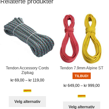
Relaterte produkter
Tendon Accessory Cords
Tendon 7.9mm Alpine ST
Zipbag
TILBUD!
Prisområde:
kr
69,00
–
kr
119,00
Pris
kr
649,00
–
kr
999,00
kr 69,00
kr 64
til
til
kr 119,00
Dette
Velg alternativ
kr 99
Dett
produktet
Velg alternativ