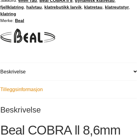
Stikkord:
6mm Tau
,
Beal COBRA ll 8
,
dynamisk klatretau
,
fjellklatring
,
halvtau
,
klatrebutikk larvik
,
klatretau
,
klatreutstyr
,
klatring
Merke:
Beal
Beskrivelse
Tilleggsinformasjon
Beskrivelse
Beal COBRA ll 8,6mm