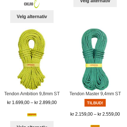
til
Velg alternativ
produ
til
kr 
har
kr 4.699,00
Dette
Velg alternativ
flere
produktet
varia
har
Alter
flere
kan
varianter.
velg
Alternativene
på
kan
prod
velges
på
produktsiden
Tendon Ambition 9,8mm ST
Tendon Master 9,4mm ST
Prisområde:
kr
1.699,00
–
kr
2.899,00
TILBUD!
kr 1.699,00
Pri
kr
2.159,00
–
kr
2.559,00
til
kr 
kr 2.899,00
Dette