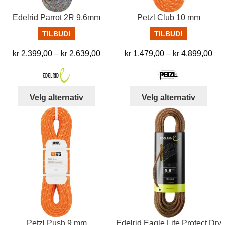
Edelrid Parrot 2R 9,6mm
Petzl Club 10 mm
TILBUD!
TILBUD!
Prisområde:
Pri
kr
2.399,00
–
kr
2.639,00
kr
1.479,00
–
kr
4.899,00
kr 2.399,00
kr 
til
til
kr 2.639,00
kr 
Dette
Dett
Velg alternativ
Velg alternativ
produktet
produ
har
har
flere
flere
varianter.
varia
Alternativene
Alter
kan
kan
velges
velg
på
på
produktsiden
prod
Petzl Push 9 mm
Edelrid Eagle Lite Protect Dry