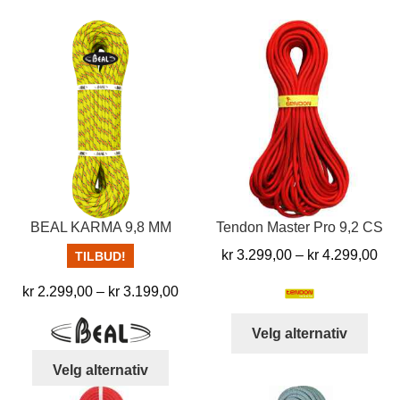
flere
Alter
varianter.
kan
Alternativene
velg
kan
på
velges
prod
på
produktsiden
BEAL KARMA 9,8 MM
Tendon Master Pro 9,2 CS
Pri
kr
3.299,00
–
kr
4.299,00
TILBUD!
kr 
Prisområde:
kr
2.299,00
–
kr
3.199,00
til
kr 2.299,00
kr 
Dett
Velg alternativ
til
produ
kr 3.199,00
Dette
har
Velg alternativ
produktet
flere