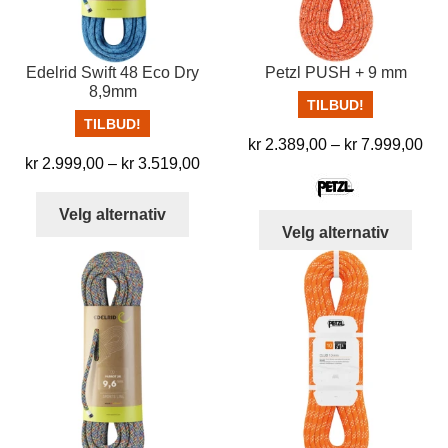
Edelrid Swift 48 Eco Dry
Petzl PUSH + 9 mm
8,9mm
TILBUD!
TILBUD!
Pri
kr
2.389,00
–
kr
7.999,00
Prisområde:
kr
2.999,00
–
kr
3.519,00
kr 
kr 2.999,00
til
Dette
til
Velg alternativ
kr 
Dett
produktet
Velg alternativ
kr 3.519,00
produ
har
har
flere
flere
varianter.
varia
Alternativene
Alter
kan
kan
velges
velg
på
på
produktsiden
prod