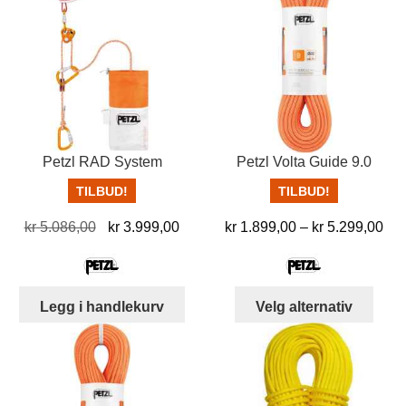
velg
varianter.
på
Alternativene
prod
kan
velges
på
produktsiden
Petzl RAD System
Petzl Volta Guide 9.0
TILBUD!
TILBUD!
Opprinnelig
Nåværende
Pri
kr
5.086,00
kr
3.999,00
kr
1.899,00
–
kr
5.299,00
pris
pris
kr 
var:
er:
til
kr 5.086,00.
kr 3.999,00.
kr 
Dett
Legg i handlekurv
Velg alternativ
produ
har
flere
varia