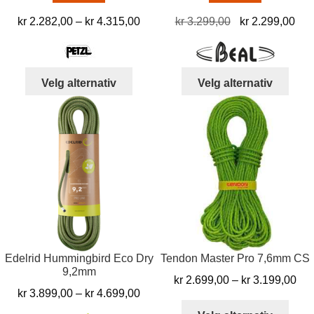
Prisområde:
Opprinnelig
Nå
kr
2.282,00
–
kr
4.315,00
kr
3.299,00
kr
2.299,00
kr 2.282,00
pris
pris
til
var:
er:
kr 4.315,00
kr 3.299,00.
kr 
Dette
Dett
Velg alternativ
Velg alternativ
produktet
produ
har
har
flere
flere
varianter.
varia
Alternativene
Alter
kan
kan
velges
velg
på
på
produktsiden
prod
Edelrid Hummingbird Eco Dry
Tendon Master Pro 7,6mm CS
9,2mm
Pri
kr
2.699,00
–
kr
3.199,00
Prisområde:
kr
3.899,00
–
kr
4.699,00
kr 
Dett
kr 3.899,00