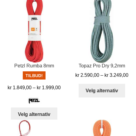
har
varia
flere
Alter
varianter.
kan
Alternativene
velg
kan
på
velges
prod
på
produktsiden
Petzl Rumba 8mm
Topaz Pro Dry 9,2mm
Pri
kr
2.590,00
–
kr
3.249,00
TILBUD!
kr 
Dett
Prisområde:
kr
1.849,00
–
kr
1.999,00
til
Velg alternativ
produ
kr 1.849,00
kr 
har
til
flere
kr 1.999,00
Dette
Velg alternativ
varia
produktet
Alter
har
kan
flere