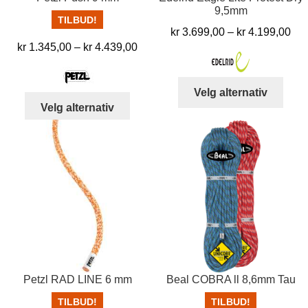
9,5mm
TILBUD!
Pri
kr
3.699,00
–
kr
4.199,00
Prisområde:
kr
1.345,00
–
kr
4.439,00
kr 
kr 1.345,00
til
til
kr 
Dett
Velg alternativ
kr 4.439,00
Dette
produ
Velg alternativ
produktet
har
har
flere
flere
varia
varianter.
Alter
Alternativene
kan
kan
velg
velges
på
på
prod
produktsiden
Petzl RAD LINE 6 mm
Beal COBRA ll 8,6mm Tau
TILBUD!
TILBUD!