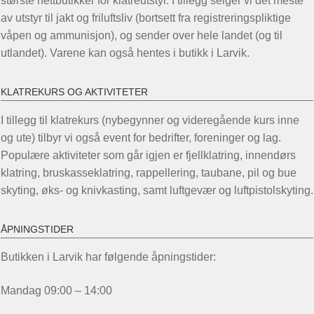
største nettbutikker for klatreutstyr. I tillegg selger vi det meste
på
på
av utstyr til jakt og friluftsliv (bortsett fra registreringspliktige
produktsiden
prod
våpen og ammunisjon), og sender over hele landet (og til
utlandet). Varene kan også hentes i butikk i Larvik.
KLATREKURS OG AKTIVITETER
I tillegg til klatrekurs (nybegynner og videregående kurs inne
og ute) tilbyr vi også event for bedrifter, foreninger og lag.
Populære aktiviteter som går igjen er fjellklatring, innendørs
klatring, bruskasseklatring, rappellering, taubane, pil og bue
skyting, øks- og knivkasting, samt luftgevær og luftpistolskyting.
ÅPNINGSTIDER
Butikken i Larvik har følgende åpningstider:
Mandag 09:00 – 14:00