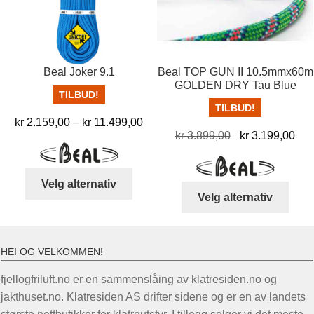
velges
velg
på
på
produktsiden
prod
Beal Joker 9.1
Beal TOP GUN II 10.5mmx60m
GOLDEN DRY Tau Blue
TILBUD!
TILBUD!
Prisområde:
kr
2.159,00
–
kr
11.499,00
Opprinnelig
Nå
kr
3.899,00
kr
3.199,00
kr 2.159,00
pris
pris
til
var:
er:
kr 11.499,00
Dette
Velg alternativ
kr 3.899,00.
kr 
Dett
produktet
Velg alternativ
produ
har
har
flere
flere
varianter.
HEI OG VELKOMMEN!
varia
Alternativene
Alter
fjellogfriluft.no er en sammenslåing av klatresiden.no og
kan
kan
jakthuset.no. Klatresiden AS drifter sidene og er en av landets
velges
velg