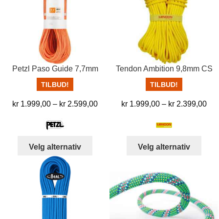
Alter
kan
velg
på
prod
Petzl Paso Guide 7,7mm
Tendon Ambition 9,8mm CS
TILBUD!
TILBUD!
Prisområde:
Pri
kr
1.999,00
–
kr
2.599,00
kr
1.999,00
–
kr
2.399,00
kr 1.999,00
kr 
til
til
kr 2.599,00
kr 
Dette
Dett
Velg alternativ
Velg alternativ
produktet
produ
har
har
flere
flere
varianter.
varia
Alternativene
Alter
kan
kan