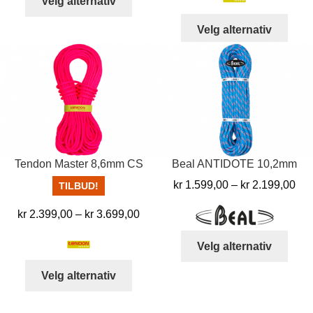
Velg alternativ
til
produktet
kr 
Dett
har
Velg alternativ
produ
flere
har
varianter.
flere
Alternativene
varia
kan
Alter
velges
kan
på
velg
produktsiden
på
Tendon Master 8,6mm CS
Beal ANTIDOTE 10,2mm
prod
Pri
kr
1.599,00
–
kr
2.199,00
TILBUD!
kr 
Prisområde:
kr
2.399,00
–
kr
3.699,00
til
kr 2.399,00
kr 
Dett
Velg alternativ
til
produ
kr 3.699,00
Dette
har
Velg alternativ
produktet
flere
har
varia