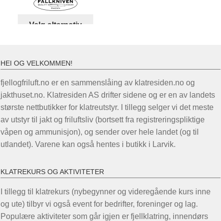
til
kr 2.699,00
Dette
Velg alternativ
produktet
har
flere
HEI OG VELKOMMEN!
varianter.
Alternativene
fjellogfriluft.no er en sammenslåing av klatresiden.no og
kan
jakthuset.no. Klatresiden AS drifter sidene og er en av landets
velges
største nettbutikker for klatreutstyr. I tillegg selger vi det meste
på
av utstyr til jakt og friluftsliv (bortsett fra registreringspliktige
produktsiden
våpen og ammunisjon), og sender over hele landet (og til
utlandet). Varene kan også hentes i butikk i Larvik.
KLATREKURS OG AKTIVITETER
I tillegg til klatrekurs (nybegynner og videregående kurs inne
og ute) tilbyr vi også event for bedrifter, foreninger og lag.
Populære aktiviteter som går igjen er fjellklatring, innendørs