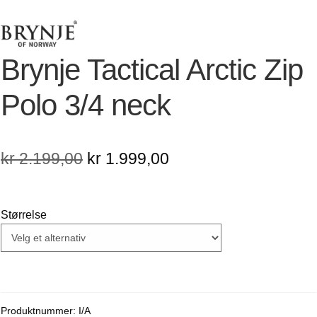
Brynje Tactical Arctic Zip
Polo 3/4 neck
Opprinnelig
Nåværende
kr
2.199,00
kr
1.999,00
pris
pris
var:
er:
Størrelse
kr 2.199,00.
kr 1.999,00.
Produktnummer:
I/A