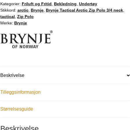
Kategorier:
Friluft og Fritid
,
Bekledning
,
Undertøy
Stikkord:
arctic
,
Brynje
,
Brynje Tactical Arctic Zip Polo 3/4 neck
,
tactical
,
Zip Polo
Merke:
Brynje
Beskrivelse
Tilleggsinformasjon
Størrelsesguide
Beskrivelse