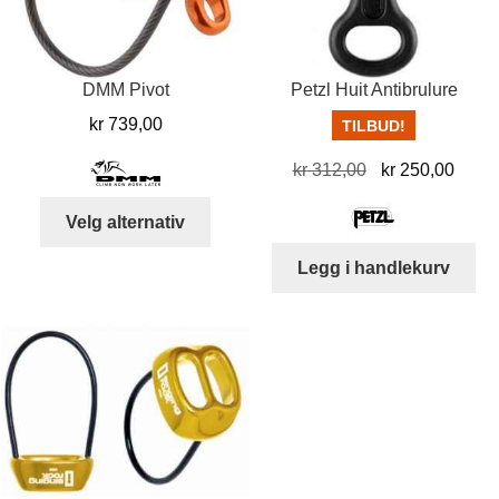
DMM Pivot
Petzl Huit Antibrulure
kr
739,00
TILBUD!
Opprinnelig
Nåvæ
kr
312,00
kr
250,00
pris
pris
Dette
Velg alternativ
var:
er:
produktet
kr 312,00.
kr 25
har
Legg i handlekurv
flere
varianter.
Alternativene
kan
velges
på
produktsiden