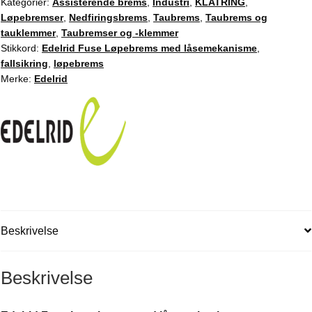
låsemekanisme
Kategorier:
Assisterende brems
,
Industri
,
KLATRING
,
Løpebremser
,
Nedfiringsbrems
,
Taubrems
,
Taubrems og
antall
tauklemmer
,
Taubremser og -klemmer
Stikkord:
Edelrid Fuse Løpebrems med låsemekanisme
,
fallsikring
,
løpebrems
Merke:
Edelrid
Beskrivelse
Beskrivelse