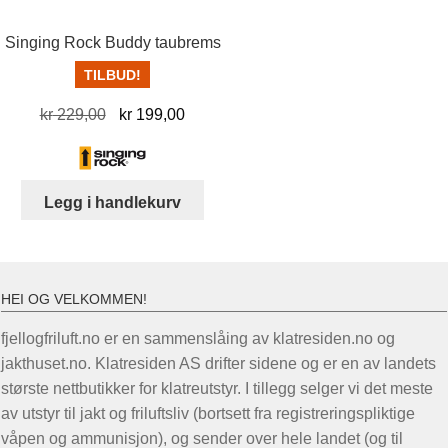
Singing Rock Buddy taubrems
TILBUD!
Opprinnelig
Nåværende
kr
229,00
kr
199,00
pris
pris
var:
er:
kr 229,00.
kr 199,00.
Legg i handlekurv
HEI OG VELKOMMEN!
fjellogfriluft.no er en sammenslåing av klatresiden.no og
jakthuset.no. Klatresiden AS drifter sidene og er en av landets
største nettbutikker for klatreutstyr. I tillegg selger vi det meste
av utstyr til jakt og friluftsliv (bortsett fra registreringspliktige
våpen og ammunisjon), og sender over hele landet (og til