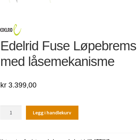
Edelrid Fuse Løpebrems
med låsemekanisme
kr
3.399,00
Edelrid
Legg i handlekurv
Fuse
Løpebrems
med