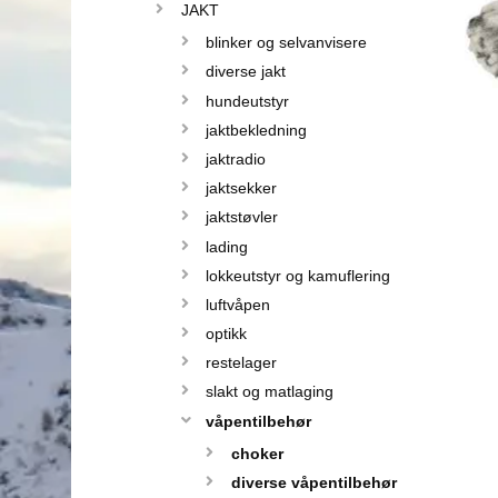
JAKT
blinker og selvanvisere
diverse jakt
hundeutstyr
jaktbekledning
jaktradio
jaktsekker
jaktstøvler
lading
lokkeutstyr og kamuflering
luftvåpen
optikk
restelager
slakt og matlaging
våpentilbehør
choker
diverse våpentilbehør