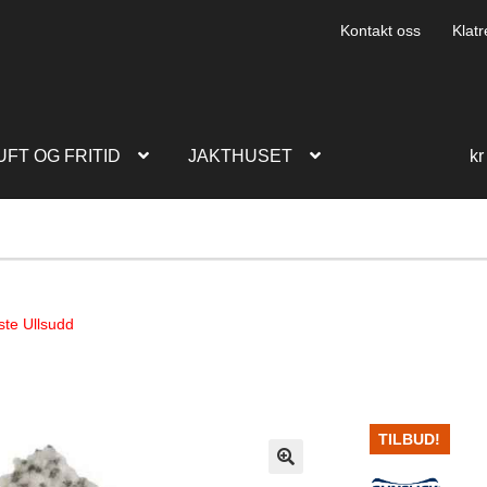
Kontakt oss
Klatr
UFT OG FRITID
JAKTHUSET
kr
ste Ullsudd
TILBUD!