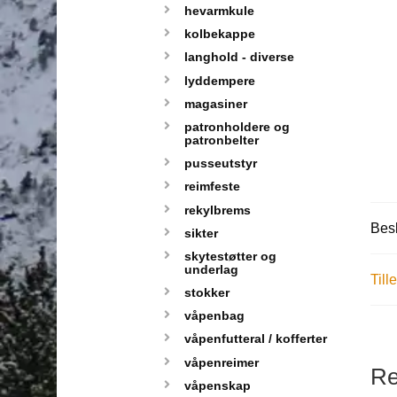
hevarmkule
kolbekappe
langhold - diverse
lyddempere
magasiner
patronholdere og
patronbelter
pusseutstyr
reimfeste
rekylbrems
Besk
sikter
skytestøtter og
underlag
Till
stokker
våpenbag
våpenfutteral / kofferter
våpenreimer
Re
våpenskap