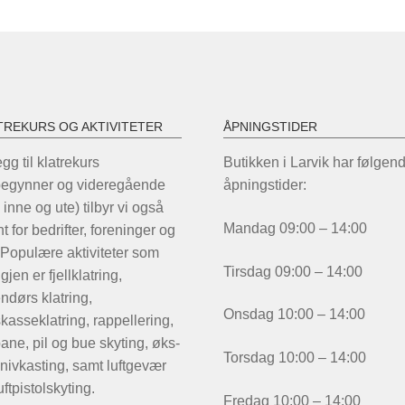
TREKURS OG AKTIVITETER
ÅPNINGSTIDER
legg til klatrekurs
Butikken i Larvik har følgen
begynner og videregående
åpningstider:
 inne og ute) tilbyr vi også
Mandag 09:00 – 14:00
t for bedrifter, foreninger og
 Populære aktiviteter som
Tirsdag 09:00 – 14:00
igjen er fjellklatring,
ndørs klatring,
Onsdag 10:00 – 14:00
kasseklatring, rappellering,
ane, pil og bue skyting, øks-
Torsdag 10:00 – 14:00
nivkasting, samt luftgevær
uftpistolskyting.
Fredag 10:00 – 14:00