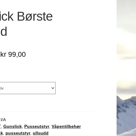
ick Børste
dd
Prisområde:
kr
99,00
kr 69,00
til
kr 99,00
:
I/A
T
,
Gunslick
,
Pusseutstyr
,
Våpentilbehør
ck
,
pusseutstyr
,
ullsudd