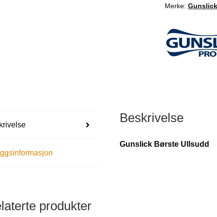
Merke:
Gunslic
Beskrivelse
rivelse
Gunslick Børste Ullsudd
eggsinformasjon
laterte produkter