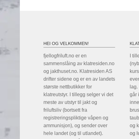
HEI OG VELKOMMEN!
KLA
fjellogfriluft.no er en
I til
sammenslåing av klatresiden.no
(ny
og jakthuset.no. Klatresiden AS
kurs
drifter sidene og er en av landets
even
største nettbutikker for
lag.
klatreutstyr. I tillegg selger vi det
går 
meste av utstyr til jakt og
inne
friluftsliv (bortsett fra
brus
registreringspliktige våpen og
taub
ammunisjon), og sender over
og k
hele landet (og til utlandet).
og l