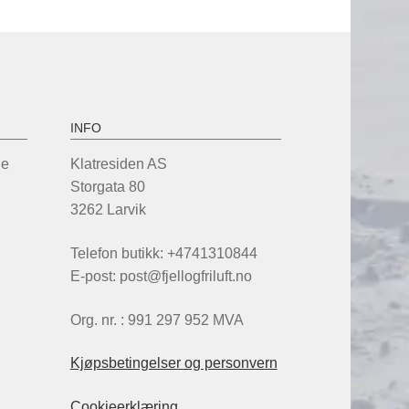
INFO
de
Klatresiden AS
Storgata 80
3262 Larvik
Telefon butikk: +4741310844
E-post: post@fjellogfriluft.no
Org. nr. : 991 297 952 MVA
Kjøpsbetingelser og personvern
Cookieerklæring