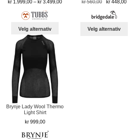
Prisområde:
Opprinnelig
Nåvæ
kr
1.999,00
–
kr
3.499,00
kr
560,00
kr
448,00
kr 1.999,00
pris
pris
til
var:
er:
kr 3.499,00
kr 560,00.
kr 44
Dette
Dett
Velg alternativ
Velg alternativ
produktet
produ
har
har
flere
flere
varianter.
varia
Alternativene
Alter
kan
kan
velges
velg
på
på
produktsiden
prod
Brynje Lady Wool Thermo
Light Shirt
kr
999,00