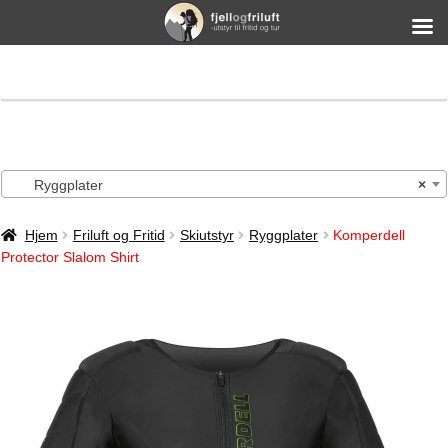
Ryggplater
×
Hjem
Friluft og Fritid
Skiutstyr
Ryggplater
Komperdell
Protector Slalom Shirt