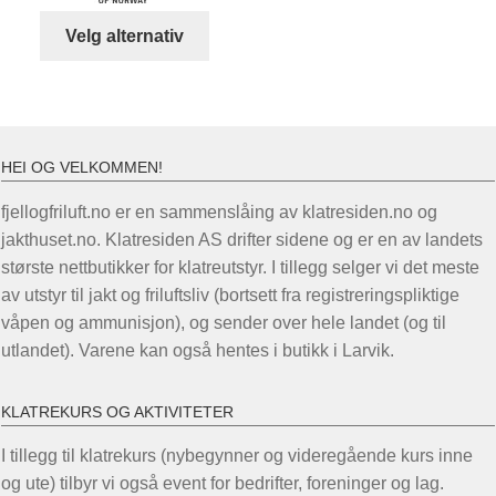
Dette
Velg alternativ
produktet
har
flere
varianter.
Alternativene
HEI OG VELKOMMEN!
kan
fjellogfriluft.no er en sammenslåing av klatresiden.no og
velges
jakthuset.no. Klatresiden AS drifter sidene og er en av landets
på
største nettbutikker for klatreutstyr. I tillegg selger vi det meste
produktsiden
av utstyr til jakt og friluftsliv (bortsett fra registreringspliktige
våpen og ammunisjon), og sender over hele landet (og til
utlandet). Varene kan også hentes i butikk i Larvik.
KLATREKURS OG AKTIVITETER
I tillegg til klatrekurs (nybegynner og videregående kurs inne
og ute) tilbyr vi også event for bedrifter, foreninger og lag.