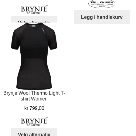
kr 769,00
var:
er:
til
kr 9.859,00.
kr 
Legg i handlekurv
kr 999,00
Dette
Velg alternativ
produktet
har
flere
varianter.
Alternativene
kan
velges
på
produktsiden
Brynje Wool Thermo Light T-
shirt Women
kr
799,00
Dette
Velg alternativ