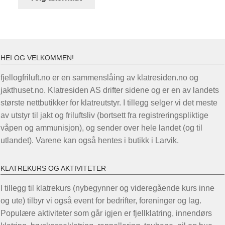
produktet
har
flere
varianter.
Alternativene
HEI OG VELKOMMEN!
kan
fjellogfriluft.no er en sammenslåing av klatresiden.no og
velges
jakthuset.no. Klatresiden AS drifter sidene og er en av landets
på
største nettbutikker for klatreutstyr. I tillegg selger vi det meste
produktsiden
av utstyr til jakt og friluftsliv (bortsett fra registreringspliktige
våpen og ammunisjon), og sender over hele landet (og til
utlandet). Varene kan også hentes i butikk i Larvik.
KLATREKURS OG AKTIVITETER
I tillegg til klatrekurs (nybegynner og videregående kurs inne
og ute) tilbyr vi også event for bedrifter, foreninger og lag.
Populære aktiviteter som går igjen er fjellklatring, innendørs