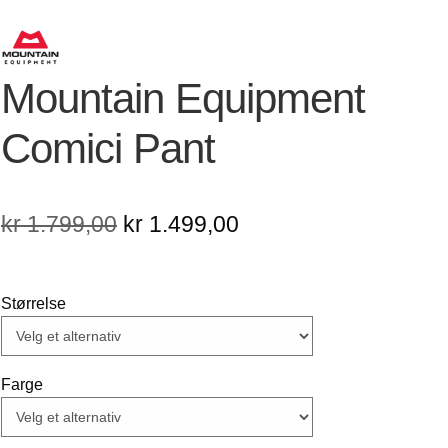
Mountain Equipment
Comici Pant
Opprinnelig
Nåværende
kr
1.799,00
kr
1.499,00
pris
pris
var:
er:
Størrelse
kr 1.799,00.
kr 1.499,00.
Farge