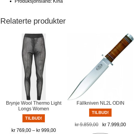
Produksjonsland: Kina
Relaterte produkter
Brynje Wool Thermo Light
Fällkniven NL2L ODIN
Longs Women
TILBUD!
TILBUD!
Opprinnelig
Nå
kr
9.859,00
kr
7.999,00
Prisområde:
kr
769,00
–
kr
999,00
pris
pris