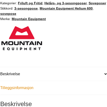
Kategorier:
Friluft og Fritid
,
Helårs- og 3-sesongposer
,
Soveposer
Stikkord:
3-sesongpose
,
Mountain Equipment Helium 600
,
sovepose
Merke:
Mountain Equipment
Beskrivelse
Tilleggsinformasjon
Beskrivelse