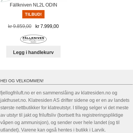
Fällkniven NL2L ODIN
TILBUD!
Opprinnelig
Nåværende
kr
9.859,00
kr
7.999,00
pris
pris
var:
er:
kr 9.859,00.
kr 7.999,00.
Legg i handlekurv
HEI OG VELKOMMEN!
fjellogfriluft.no er en sammenslåing av klatresiden.no og
jakthuset.no. Klatresiden AS drifter sidene og er en av landets
største nettbutikker for klatreutstyr. I tillegg selger vi det meste
av utstyr til jakt og friluftsliv (bortsett fra registreringspliktige
våpen og ammunisjon), og sender over hele landet (og til
utlandet). Varene kan også hentes i butikk i Larvik.