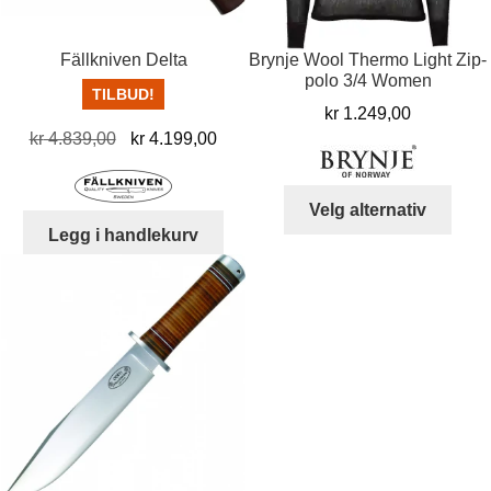
Fällkniven Delta
Brynje Wool Thermo Light Zip-
polo 3/4 Women
TILBUD!
kr
1.249,00
Opprinnelig
Nåværende
kr
4.839,00
kr
4.199,00
pris
pris
var:
er:
Dett
Velg alternativ
kr 4.839,00.
kr 4.199,00.
produ
Legg i handlekurv
har
flere
varia
Alter
kan
velg
på
prod