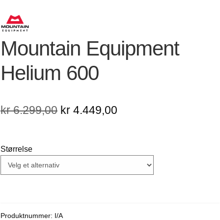
Mountain Equipment
Helium 600
Opprinnelig
Nåværende
kr
6.299,00
kr
4.449,00
pris
pris
var:
er:
Størrelse
kr 6.299,00.
kr 4.449,00.
Produktnummer:
I/A