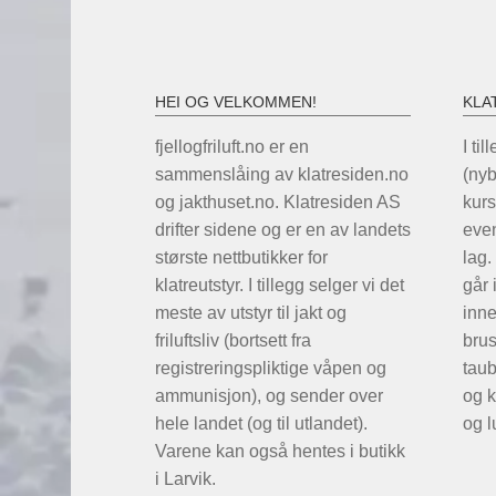
HEI OG VELKOMMEN!
KLA
fjellogfriluft.no er en
I til
sammenslåing av klatresiden.no
(ny
og jakthuset.no. Klatresiden AS
kurs
drifter sidene og er en av landets
even
største nettbutikker for
lag.
klatreutstyr. I tillegg selger vi det
går 
meste av utstyr til jakt og
inne
friluftsliv (bortsett fra
brus
registreringspliktige våpen og
taub
ammunisjon), og sender over
og k
hele landet (og til utlandet).
og l
Varene kan også hentes i butikk
i Larvik.