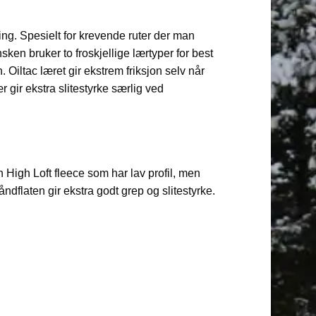
tring. Spesielt for krevende ruter der man
sken bruker to froskjellige lærtyper for best
. Oiltac læret gir ekstrem friksjon selv når
r gir ekstra slitestyrke særlig ved
High Loft fleece som har lav profil, men
åndflaten gir ekstra godt grep og slitestyrke.