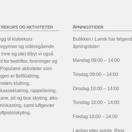
velges
på
på
pr
produktsiden
TREKURS OG AKTIVITETER
ÅPNINGSTIDER
legg til klatrekurs
Butikken i Larvik har følgen
begynner og videregående
åpningstider:
 inne og ute) tilbyr vi også
Mandag 09:00 – 14:00
t for bedrifter, foreninger og
 Populære aktiviteter som
Tirsdag 09:00 – 14:00
igjen er fjellklatring,
ndørs klatring,
Onsdag 10:00 – 14:00
kasseklatring, rappellering,
ane, pil og bue skyting, øks-
Torsdag 10:00 – 14:00
nivkasting, samt luftgevær
uftpistolskyting.
Fredag 10:00 – 14:00
Lørdag etter avtale. Ring