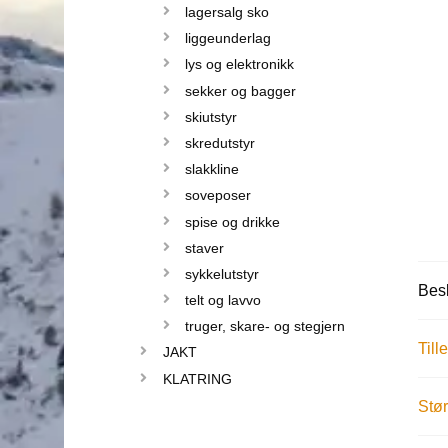
lagersalg sko
liggeunderlag
lys og elektronikk
sekker og bagger
skiutstyr
skredutstyr
slakkline
soveposer
spise og drikke
staver
sykkelutstyr
Besk
telt og lavvo
truger, skare- og stegjern
Till
JAKT
KLATRING
Stør