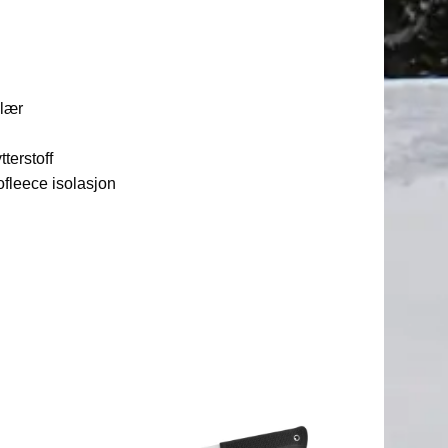
elær
tterstoff
ofleece isolasjon