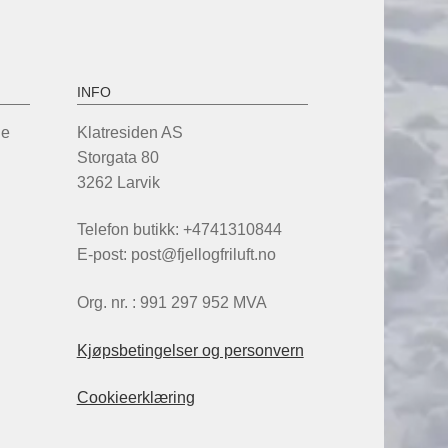
oduktsiden
INFO
de
Klatresiden AS
Storgata 80
3262 Larvik
Telefon butikk: +4741310844
E-post: post@fjellogfriluft.no
Org. nr. : 991 297 952 MVA
Kjøpsbetingelser og personvern
Cookieerklæring