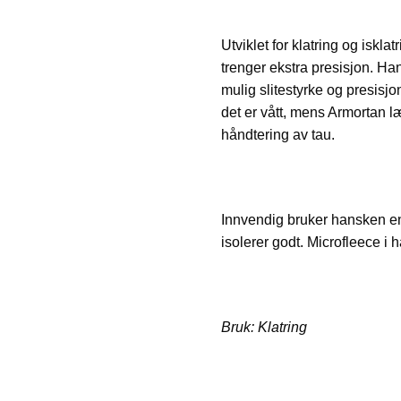
Utviklet for klatring og iskla
trenger ekstra presisjon. Han
mulig slitestyrke og presisjon
det er vått, mens Armortan læ
håndtering av tau.
Innvendig bruker hansken en 
isolerer godt. Microfleece i h
Bruk: Klatring