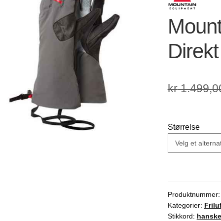
🔍
Mount
Direkt
kr
1.499,0
Størrelse
Produktnummer
Kategorier:
Frilu
Stikkord:
hansk