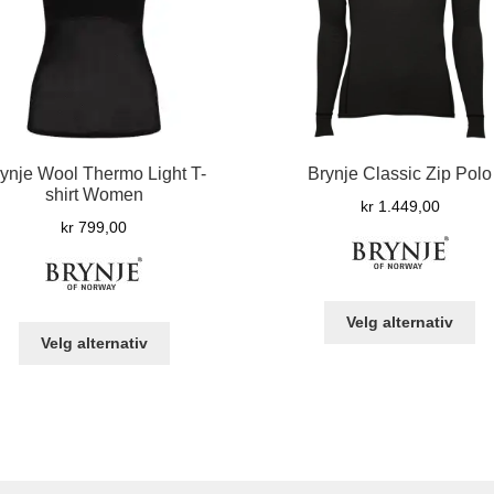
ynje Wool Thermo Light T-
Brynje Classic Zip Polo
shirt Women
kr
1.449,00
kr
799,00
De
Velg alternativ
Dette
pr
Velg alternativ
produktet
ha
har
fle
flere
var
varianter.
Al
Alternativene
ka
kan
ve