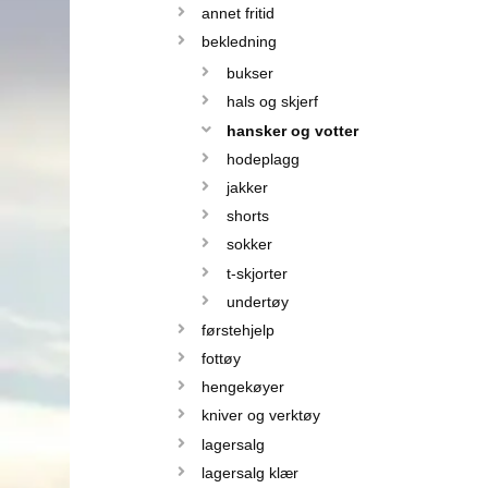
annet fritid
bekledning
bukser
hals og skjerf
hansker og votter
hodeplagg
jakker
shorts
sokker
t-skjorter
undertøy
førstehjelp
fottøy
hengekøyer
kniver og verktøy
lagersalg
lagersalg klær