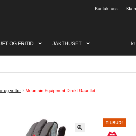
Kontakt oss
Klatr
UFT OG FRITID
JAKTHUSET
kr
r og votter
Mountain Equipment Direkt Gauntlet
TILBUD!