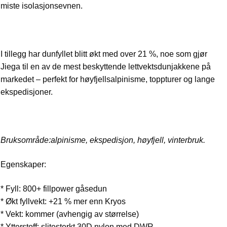
miste isolasjonsevnen.
I tillegg har dunfyllet blitt økt med over 21 %, noe som gjør
Jiega til en av de mest beskyttende lettvektsdunjakkene på
markedet – perfekt for høyfjellsalpinisme, toppturer og lange
ekspedisjoner.
Bruksområde:alpinisme, ekspedisjon, høyfjell, vinterbruk.
Egenskaper:
* Fyll: 800+ fillpower gåsedun
* Økt fyllvekt: +21 % mer enn Kryos
* Vekt: kommer (avhengig av størrelse)
* Ytterstoff: slitesterkt 30D nylon med DWR