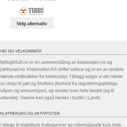
kr 1.999,00
til
kr 3.499,00
Dette
Velg alternativ
produktet
har
flere
varianter.
HEI OG VELKOMMEN!
Alternativene
fjellogfriluft.no er en sammenslåing av klatresiden.no og
kan
jakthuset.no. Klatresiden AS drifter sidene og er en av landets
velges
største nettbutikker for klatreutstyr. I tillegg selger vi det meste
på
av utstyr til jakt og friluftsliv (bortsett fra registreringspliktige
produktsiden
våpen og ammunisjon), og sender over hele landet (og til
utlandet). Varene kan også hentes i butikk i Larvik.
KLATREKURS OG AKTIVITETER
I tillegg til klatrekurs (nybegynner og videregående kurs inne