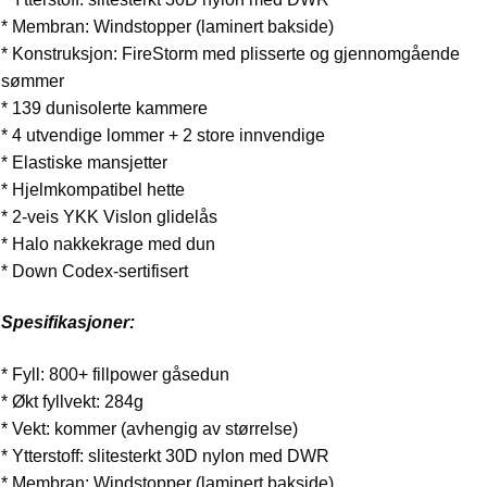
* Membran: Windstopper (laminert bakside)
* Konstruksjon: FireStorm med plisserte og gjennomgående
sømmer
* 139 dunisolerte kammere
* 4 utvendige lommer + 2 store innvendige
* Elastiske mansjetter
* Hjelmkompatibel hette
* 2-veis YKK Vislon glidelås
* Halo nakkekrage med dun
* Down Codex-sertifisert
Spesifikasjoner:
* Fyll: 800+ fillpower gåsedun
* Økt fyllvekt: 284g
* Vekt: kommer (avhengig av størrelse)
* Ytterstoff: slitesterkt 30D nylon med DWR
* Membran: Windstopper (laminert bakside)